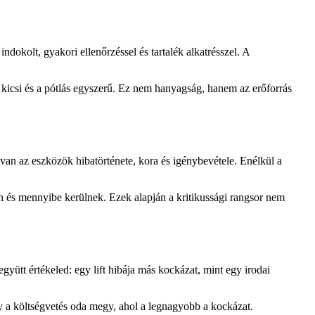
dokolt, gyakori ellenőrzéssel és tartalék alkatrésszel. A
 kicsi és a pótlás egyszerű. Ez nem hanyagság, hanem az erőforrás
van az eszközök hibatörténete, kora és igénybevétele. Enélkül a
n és mennyibe kerülnek. Ezek alapján a kritikussági rangsor nem
tt értékeled: egy lift hibája más kockázat, mint egy irodai
Így a költségvetés oda megy, ahol a legnagyobb a kockázat.