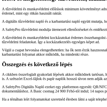
A tűzvédelmi és munkavédelmi előírások minimum követelményt adnak, 
érdemel, mint egy ritkán használt raktár.
A digitális tűzvédelmi napló és a karbantartási napló együtt mutatja, 
A SafetyPro tűzvédelmi modulja ütemezett ellenőrzéseket és emlékez
A tűzvédelmi és munkavédelmi kockázatokat érdemes összehangolni a ka
tűzvédelmi feladatokat. Így a kockázatkezelés egységes képet ad.
Végül a csapat bevonása elengedhetetlen: ha ők nem érzik hasznosnak 
karbantartási folyamat akkor működik, ha mindenki része.
Összegzés és következő lépés
A cikkben összefoglalt gyakorlati lépések akkor működnek tartósan, 
is. A szétszórt Excel-fájlok és papír naplók hosszú távon nem adják az 
A SafetyPro Digitális Napló ezeket egy platformon egyesíti: QR/NFC 
dokumentáláshoz. A Basic csomag 24 900 Ft/hó-tól indul; 14 napos p
Ha a témában leírt folyamatokat szeretnéd élesben látni a saját teleph