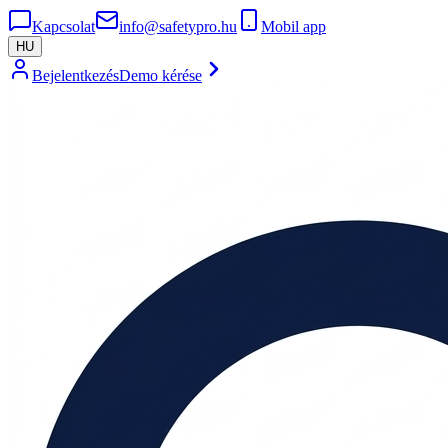
Kapcsolat
info@safetypro.hu
Mobil app
HU
Bejelentkezés
Demo kérése