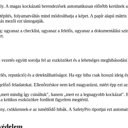
bály. A magas kockázatú berendezések automatikusan előrébb kerülnek a
tépítés, folyamatváltás mind módosíthatja a képet. A papír alapú mátrix 
ás mezői ezt támogatják.
ég: ugyanaz a checklist, ugyanaz a felelős, ugyanaz a dokumentálási sz
et.
 vezetés együtt sorolja fel az eszközöket és a lehetséges meghibásodási
és, reputáció) és a detektálhatóságot. Ha egy hiba csak hosszú ideig 
lőző feladatokat. Ellenőrzéskor nem kell magyarázni, miért épp ezt az
„mert mindig így csináltuk", hanem „mert ez a legnagyobb kockázat". Ez
 a kritikus eszközökre fordított figyelem megtérül.
rány, csökkennek-e az ismétlődő hibák. A SafetyPro riportjai ezt automa
védelem