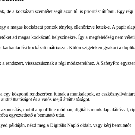
de a kockázati szemlélet segít azon túl is prioritást állítani. Egy r
hogy a magas kockázatú pontok tényleg ellenőrizve lettek-e. A papír alap
tetőket ad magas kockázatú helyszínekre. Így a megfelelőség nem véle
rbantartási kockázati mátrixszal. Külön szigeteken gyakori a duplikác
a rendszert, visszacsúsznak a régi módszerekhez. A SafetyPro egyszerű 
ha egy központi rendszerben futnak a munkalapok, az eszköznyilvántart
auditálhatóságot és a valós idejű átláthatóságot.
azonosítás, mobil app offline módban, digitális munkalap aláírással, 
róba egyeztethető a bemutató után.
elyed példáján, nézd meg a Digitális Napló oldalt, vagy kérj bemutatót 