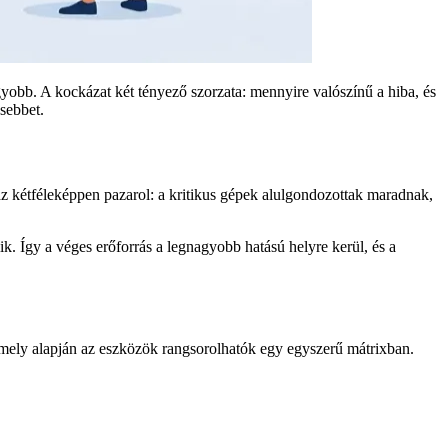
gyobb. A kockázat két tényező szorzata: mennyire valószínű a hiba, és
sebbet.
az kétféleképpen pazarol: a kritikus gépek alulgondozottak maradnak,
k. Így a véges erőforrás a legnagyobb hatású helyre kerül, és a
amely alapján az eszközök rangsorolhatók egy egyszerű mátrixban.