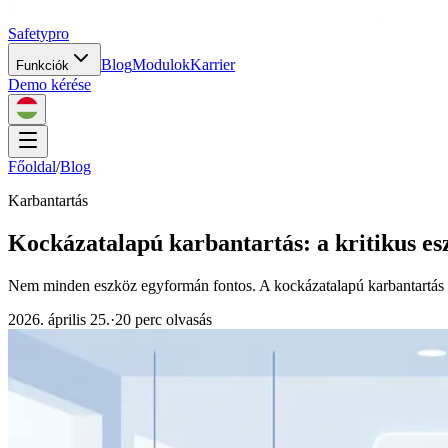
Safety
pro
Blog
Modulok
Karrier
Funkciók
Demo kérése
Főoldal
/
Blog
Karbantartás
Kockázatalapú karbantartás: a kritikus es
Nem minden eszköz egyformán fontos. A kockázatalapú karbantartás a 
2026. április 25.
·
20 perc olvasás