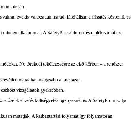
 munkalistán.
gyakran évekig változatlan marad. Digitálisan a frissítés központi, és
int minden alkalommal. A SafetyPro sablonok és emlékeztetői ezt
 módokat. Ne törekedj tökéletességre az első körben – a rendszer
észrevétlen maradhat, magasabb a kockázat.
 eszközt vizsgáltátok gyakrabban.
 erősebb érvelés költségvetési igényeknél is. A SafetyPro riportja
tikusan mutatják. A karbantartási folyamat így folyamatosan