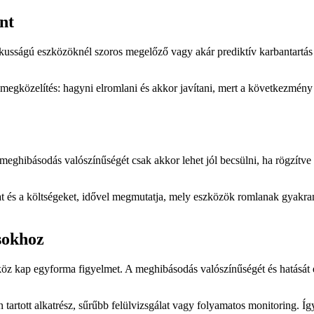
int
kusságú eszközöknél szoros megelőző vagy akár prediktív karbantartás in
 megközelítés: hagyni elromlani és akkor javítani, mert a következmény
meghibásodás valószínűségét csak akkor lehet jól becsülni, ha rögzítve 
t és a költségeket, idővel megmutatja, mely eszközök romlanak gyakra
sokhoz
kap egyforma figyelmet. A meghibásodás valószínűségét és hatását együ
n tartott alkatrész, sűrűbb felülvizsgálat vagy folyamatos monitoring. 