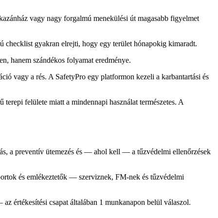
égi kazánház vagy nagy forgalmú menekülési út magasabb figyelmet
ú checklist gyakran elrejti, hogy egy terület hónapokig kimaradt.
tlen, hanem szándékos folyamat eredménye.
ió vagy a rés. A SafetyPro egy platformon kezeli a karbantartási és
terepi felülete miatt a mindennapi használat természetes. A
ás, a preventív ütemezés és — ahol kell — a tűzvédelmi ellenőrzések
riportok és emlékeztetők — szerviznek, FM-nek és tűzvédelmi
— az értékesítési csapat általában 1 munkanapon belül válaszol.