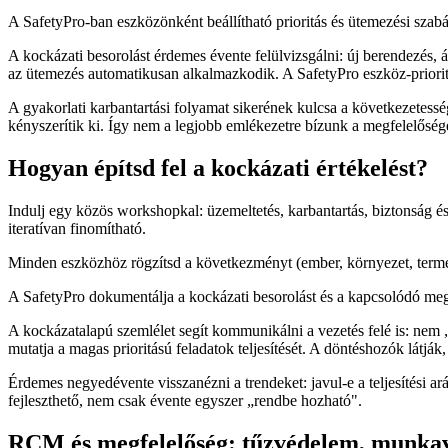
A SafetyPro-ban eszközönként beállítható prioritás és ütemezési sza
A kockázati besorolást érdemes évente felülvizsgálni: új berendezés, á
az ütemezés automatikusan alkalmazkodik. A SafetyPro eszköz-priorit
A gyakorlati karbantartási folyamat sikerének kulcsa a következetess
kényszerítik ki. Így nem a legjobb emlékezetre bízunk a megfelelőség
Hogyan építsd fel a kockázati értékelést?
Indulj egy közös workshopkal: üzemeltetés, karbantartás, biztonság és
iteratívan finomítható.
Minden eszközhöz rögzítsd a következményt (ember, környezet, termel
A SafetyPro dokumentálja a kockázati besorolást és a kapcsolódó mege
A kockázatalapú szemlélet segít kommunikálni a vezetés felé is: nem 
mutatja a magas prioritású feladatok teljesítését. A döntéshozók látják,
Érdemes negyedévente visszanézni a trendeket: javul-e a teljesítési a
fejleszthető, nem csak évente egyszer „rendbe hozható".
RCM és megfelelőség: tűzvédelem, munka