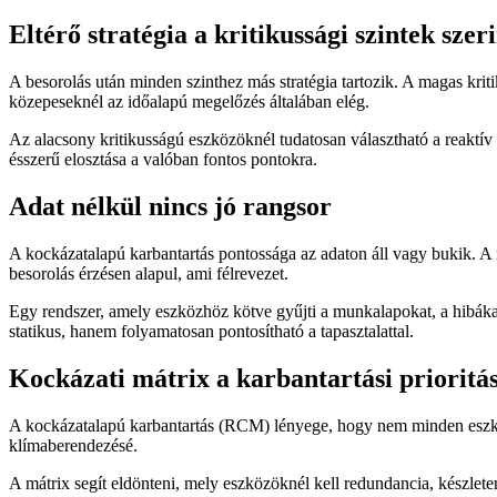
Eltérő stratégia a kritikussági szintek szer
A besorolás után minden szinthez más stratégia tartozik. A magas kriti
közepeseknél az időalapú megelőzés általában elég.
Az alacsony kritikusságú eszközöknél tudatosan választható a reaktív
ésszerű elosztása a valóban fontos pontokra.
Adat nélkül nincs jó rangsor
A kockázatalapú karbantartás pontossága az adaton áll vagy bukik. A 
besorolás érzésen alapul, ami félrevezet.
Egy rendszer, amely eszközhöz kötve gyűjti a munkalapokat, a hibáka
statikus, hanem folyamatosan pontosítható a tapasztalattal.
Kockázati mátrix a karbantartási prioritá
A kockázatalapú karbantartás (RCM) lényege, hogy nem minden eszköz 
klímaberendezésé.
A mátrix segít eldönteni, mely eszközöknél kell redundancia, készlete