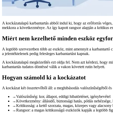
A kockázatalapú karbantartás abból indul ki, hogy az erőforrás véges,
mekkora a következménye. Az így kapott rangsor alapján a kritikus e
Miért nem kezelhető minden eszköz egyf
A legtöbb szervezetben több az eszköz, mint amennyit a karbantartó c
a jelentéktelenek pedig felesleges karbantartást kapnak.
A kockázatalapú megközelítés ezt oldja fel. Nem azt kérdezi, hogy min
karbantartás tudatos döntéssé válik a vakon követett rutin helyett.
Hogyan számold ki a kockázatot
A kockázat két összetevőből áll: a meghibásodás valószínűségéből és
→
Valószínűség: kor, állapot, eddigi hibatörténet, igénybevétel
→
Következmény: állásidő, biztonsági hatás, pótlás nehézsége, 
→
Kritikusság: a kettő szorzata, magas, közepes vagy alacsony 
→
Rangsor: a magas kritikusságú eszközök kapják a legtöbb fi