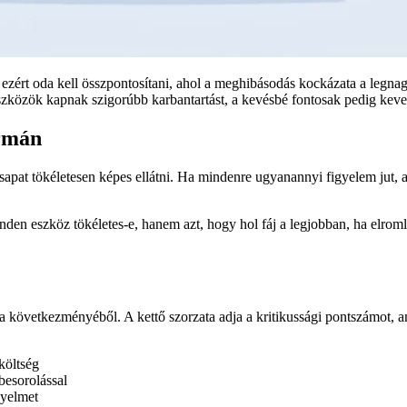
 ezért oda kell összpontosítani, ahol a meghibásodás kockázata a legna
szközök kapnak szigorúbb karbantartást, a kevésbé fontosak pedig keve
ormán
sapat tökéletesen képes ellátni. Ha mindenre ugyanannyi figyelem jut, 
den eszköz tökéletes-e, hanem azt, hogy hol fáj a legjobban, ha elromli
 a következményéből. A kettő szorzata adja a kritikussági pontszámot, 
költség
besorolással
gyelmet