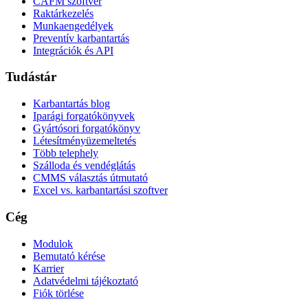
CAFM szoftver
Raktárkezelés
Munkaengedélyek
Preventív karbantartás
Integrációk és API
Tudástár
Karbantartás blog
Iparági forgatókönyvek
Gyártósori forgatókönyv
Létesítményüzemeltetés
Több telephely
Szálloda és vendéglátás
CMMS választás útmutató
Excel vs. karbantartási szoftver
Cég
Modulok
Bemutató kérése
Karrier
Adatvédelmi tájékoztató
Fiók törlése