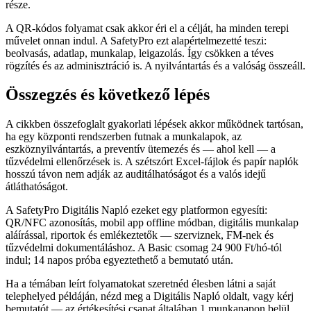
része.
A QR-kódos folyamat csak akkor éri el a célját, ha minden terepi
művelet onnan indul. A SafetyPro ezt alapértelmezetté teszi:
beolvasás, adatlap, munkalap, leigazolás. Így csökken a téves
rögzítés és az adminisztráció is. A nyilvántartás és a valóság összeáll.
Összegzés és következő lépés
A cikkben összefoglalt gyakorlati lépések akkor működnek tartósan,
ha egy központi rendszerben futnak a munkalapok, az
eszköznyilvántartás, a preventív ütemezés és — ahol kell — a
tűzvédelmi ellenőrzések is. A szétszórt Excel-fájlok és papír naplók
hosszú távon nem adják az auditálhatóságot és a valós idejű
átláthatóságot.
A SafetyPro Digitális Napló ezeket egy platformon egyesíti:
QR/NFC azonosítás, mobil app offline módban, digitális munkalap
aláírással, riportok és emlékeztetők — szerviznek, FM-nek és
tűzvédelmi dokumentáláshoz. A Basic csomag 24 900 Ft/hó-tól
indul; 14 napos próba egyeztethető a bemutató után.
Ha a témában leírt folyamatokat szeretnéd élesben látni a saját
telephelyed példáján, nézd meg a Digitális Napló oldalt, vagy kérj
bemutatót — az értékesítési csapat általában 1 munkanapon belül