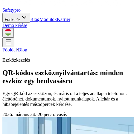
Safety
pro
Blog
Modulok
Karrier
Funkciók
Demo kérése
Főoldal
/
Blog
Eszközkezelés
QR-kódos eszköznyilvántartás: minden
eszköz egy beolvasásra
Egy QR-kód az eszközön, és máris ott a teljes adatlap a telefonon:
élettörténet, dokumentumok, nyitott munkalapok. A leltár és a
hibabejelentés másodpercek kérdése.
2026. március 24.
·
20 perc olvasás