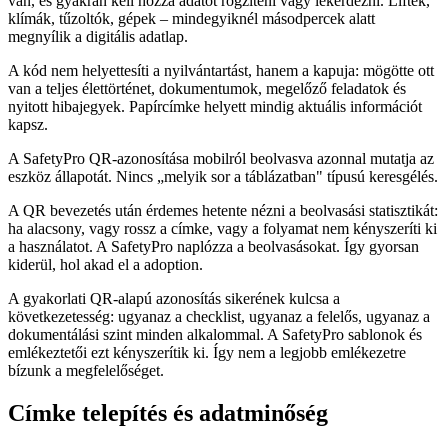
van, és gyakran kell hozzá adatot rögzíteni vagy lekérdezni. Liftek,
klímák, tűzoltók, gépek – mindegyiknél másodpercek alatt
megnyílik a digitális adatlap.
A kód nem helyettesíti a nyilvántartást, hanem a kapuja: mögötte ott
van a teljes élettörténet, dokumentumok, megelőző feladatok és
nyitott hibajegyek. Papírcímke helyett mindig aktuális információt
kapsz.
A SafetyPro QR-azonosítása mobilról beolvasva azonnal mutatja az
eszköz állapotát. Nincs „melyik sor a táblázatban" típusú keresgélés.
A QR bevezetés után érdemes hetente nézni a beolvasási statisztikát:
ha alacsony, vagy rossz a címke, vagy a folyamat nem kényszeríti ki
a használatot. A SafetyPro naplózza a beolvasásokat. Így gyorsan
kiderül, hol akad el a adoption.
A gyakorlati QR-alapú azonosítás sikerének kulcsa a
következetesség: ugyanaz a checklist, ugyanaz a felelős, ugyanaz a
dokumentálási szint minden alkalommal. A SafetyPro sablonok és
emlékeztetői ezt kényszerítik ki. Így nem a legjobb emlékezetre
bízunk a megfelelőséget.
Címke telepítés és adatminőség