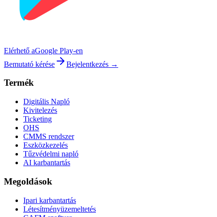
Elérhető a
Google Play-en
Bemutató kérése
Bejelentkezés →
Termék
Digitális Napló
Kivitelezés
Ticketing
OHS
CMMS rendszer
Eszközkezelés
Tűzvédelmi napló
AI karbantartás
Megoldások
Ipari karbantartás
Létesítményüzemeltetés