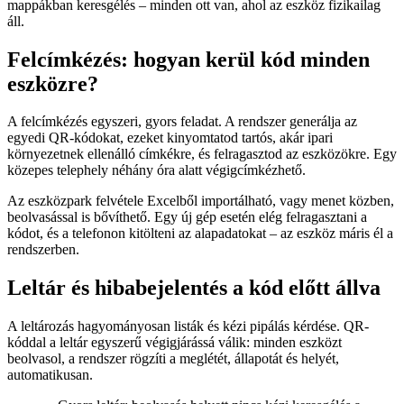
mappákban keresgélés – minden ott van, ahol az eszköz fizikailag
áll.
Felcímkézés: hogyan kerül kód minden
eszközre?
A felcímkézés egyszeri, gyors feladat. A rendszer generálja az
egyedi QR-kódokat, ezeket kinyomtatod tartós, akár ipari
környezetnek ellenálló címkékre, és felragasztod az eszközökre. Egy
közepes telephely néhány óra alatt végigcímkézhető.
Az eszközpark felvétele Excelből importálható, vagy menet közben,
beolvasással is bővíthető. Egy új gép esetén elég felragasztani a
kódot, és a telefonon kitölteni az alapadatokat – az eszköz máris él a
rendszerben.
Leltár és hibabejelentés a kód előtt állva
A leltározás hagyományosan listák és kézi pipálás kérdése. QR-
kóddal a leltár egyszerű végigjárássá válik: minden eszközt
beolvasol, a rendszer rögzíti a meglétét, állapotát és helyét,
automatikusan.