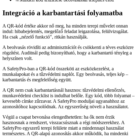
Integráció a karbantartási folyamatba
A QR-kód értéke akkor nő meg, ha minden terepi művelet onnan
indul: hibabejelentés, megelőző feladat leigazolása, felülvizsgálat.
Ha csak „nézelő funkció", ritkán használják.
A beolvasás rövidíti az adminisztrációt és csökkenti a téves eszközre
rögzítést. Auditnál pedig bizonyítható, hogy a karbantartó tényleg a
helyszínen volt.
A SafetyPro-ban a QR-kód összeköti az eszközkezelést, a
munkalapokat és a tűzvédelmi naplót. Egy beolvasás, teljes kép –
karbantartás és megfelelőség együtt.
A QR nem csak karbantartásnál hasznos: tűzvédelmi ellenőrzés,
munkavédelmi checklist is indulhat belőle. Egy kód, több folyamat –
kevesebb címke zűrzavar. A SafetyPro moduljai ugyanahhoz az
azonosítóhoz kapcsolódnak. Az egyszerűség növeli a használatot.
Végül a csapat bevonása elengedhetetlen: ha ők nem érzik
hasznosnak a rendszert, visszacsúsznak a régi módszerekhez. A
SafetyPro egyszerű terepi felülete miatt a mindennapi használat
természetes. A QR-alapú azonosítás akkor működik, ha mindenki