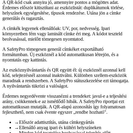
A QR-kód csak annyira jó, amennyire pontos a mögöttes adat.
Érdemes először kitisztítani az eszközlistát: duplikátumok törlése,
helyszínek egységesítése, típusok rendezése. Utána jön a címke
generálás és ragasztás.
A címkék legyenek ellenállóak: UV, por, nedvesség. Ipari
környezetben fém vagy laminált címke éri meg. A kódot teszteld
beolvasással, mielőtt tömegesen nyomtatod.
A SafetyPro tömegesen generál címkéket exportálható
formátumban. Új eszköznél a kód automatikusan létrejön, és a
nyomtatás egy kattintás.
Az eszköznyilvántartás és QR együtt él: új eszköznél azonnal kell
kód, selejtezésnél azonnal inaktiválni. Különben szellem-eszközök
maradnak a rendszerben. A SafetyPro státuszkezelése ezt támogatja.
A nyilvántartás tükrözi a valóságot.
Érdemes negyedévente visszanézni a trendeket: javul-e a teljesítési
arány, csökkennek-e az ismétlődő hibák. A SafetyPro riportjai ezt
automatikusan mutatják. A QR-alapú azonosítás így folyamatosan
fejleszthető, nem csak évente egyszer „rendbe hozható".
→
Először adattisztítás, utána címkegyártás
→
Ellenálló anyag ipari és kültéri helyszíneken
→
Minden kód tesztelése beolvasással telepítés előtt