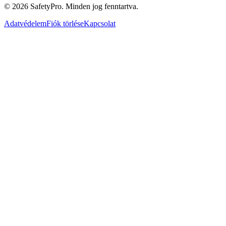
©
2026
SafetyPro.
Minden jog fenntartva.
Adatvédelem
Fiók törlése
Kapcsolat