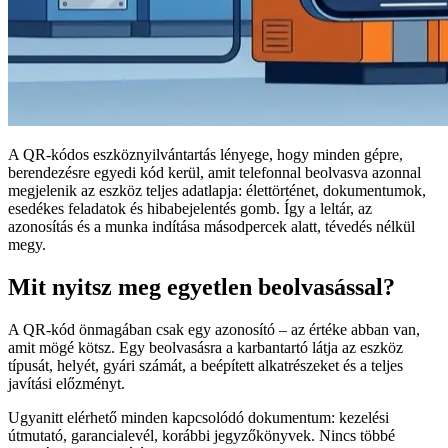
A QR-kódos eszköznyilvántartás lényege, hogy minden gépre,
berendezésre egyedi kód kerül, amit telefonnal beolvasva azonnal
megjelenik az eszköz teljes adatlapja: élettörténet, dokumentumok,
esedékes feladatok és hibabejelentés gomb. Így a leltár, az
azonosítás és a munka indítása másodpercek alatt, tévedés nélkül
megy.
Mit nyitsz meg egyetlen beolvasással?
A QR-kód önmagában csak egy azonosító – az értéke abban van,
amit mögé kötsz. Egy beolvasásra a karbantartó látja az eszköz
típusát, helyét, gyári számát, a beépített alkatrészeket és a teljes
javítási előzményt.
Ugyanitt elérhető minden kapcsolódó dokumentum: kezelési
útmutató, garancialevél, korábbi jegyzőkönyvek. Nincs többé