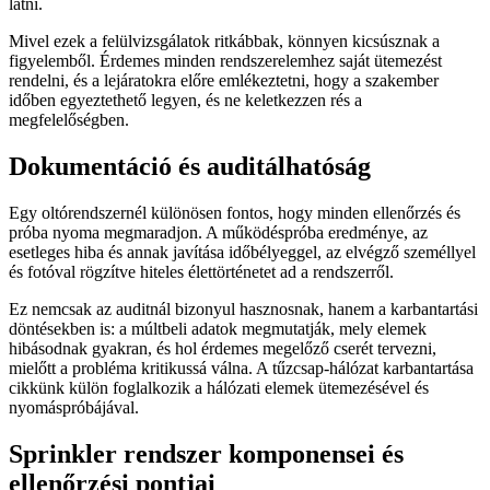
látni.
Mivel ezek a felülvizsgálatok ritkábbak, könnyen kicsúsznak a
figyelemből. Érdemes minden rendszerelemhez saját ütemezést
rendelni, és a lejáratokra előre emlékeztetni, hogy a szakember
időben egyeztethető legyen, és ne keletkezzen rés a
megfelelőségben.
Dokumentáció és auditálhatóság
Egy oltórendszernél különösen fontos, hogy minden ellenőrzés és
próba nyoma megmaradjon. A működéspróba eredménye, az
esetleges hiba és annak javítása időbélyeggel, az elvégző személlyel
és fotóval rögzítve hiteles élettörténetet ad a rendszerről.
Ez nemcsak az auditnál bizonyul hasznosnak, hanem a karbantartási
döntésekben is: a múltbeli adatok megmutatják, mely elemek
hibásodnak gyakran, és hol érdemes megelőző cserét tervezni,
mielőtt a probléma kritikussá válna. A tűzcsap-hálózat karbantartása
cikkünk külön foglalkozik a hálózati elemek ütemezésével és
nyomáspróbájával.
Sprinkler rendszer komponensei és
ellenőrzési pontjai