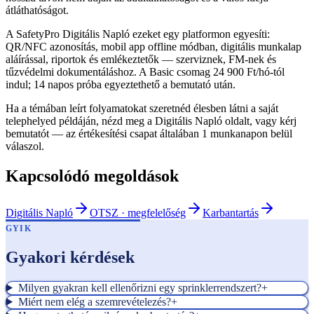
átláthatóságot.
A SafetyPro Digitális Napló ezeket egy platformon egyesíti:
QR/NFC azonosítás, mobil app offline módban, digitális munkalap
aláírással, riportok és emlékeztetők — szerviznek, FM-nek és
tűzvédelmi dokumentáláshoz. A Basic csomag 24 900 Ft/hó-tól
indul; 14 napos próba egyeztethető a bemutató után.
Ha a témában leírt folyamatokat szeretnéd élesben látni a saját
telephelyed példáján, nézd meg a Digitális Napló oldalt, vagy kérj
bemutatót — az értékesítési csapat általában 1 munkanapon belül
válaszol.
Kapcsolódó megoldások
Digitális Napló
OTSZ · megfelelőség
Karbantartás
GYIK
Gyakori kérdések
Milyen gyakran kell ellenőrizni egy sprinklerrendszert?
+
Miért nem elég a szemrevételezés?
+