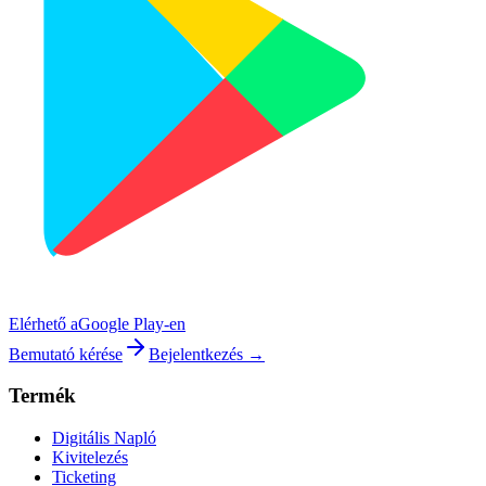
Elérhető a
Google Play-en
Bemutató kérése
Bejelentkezés →
Termék
Digitális Napló
Kivitelezés
Ticketing