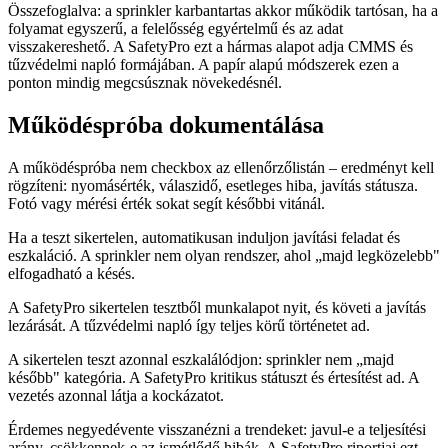
Összefoglalva: a sprinkler karbantartas akkor működik tartósan, ha a
folyamat egyszerű, a felelősség egyértelmű és az adat
visszakereshető. A SafetyPro ezt a hármas alapot adja CMMS és
tűzvédelmi napló formájában. A papír alapú módszerek ezen a
ponton mindig megcsúsznak növekedésnél.
Működéspróba dokumentálása
A működéspróba nem checkbox az ellenőrzőlistán – eredményt kell
rögzíteni: nyomásérték, válaszidő, esetleges hiba, javítás státusza.
Fotó vagy mérési érték sokat segít későbbi vitánál.
Ha a teszt sikertelen, automatikusan induljon javítási feladat és
eszkaláció. A sprinkler nem olyan rendszer, ahol „majd legközelebb"
elfogadható a késés.
A SafetyPro sikertelen tesztből munkalapot nyit, és követi a javítás
lezárását. A tűzvédelmi napló így teljes körű történetet ad.
A sikertelen teszt azonnal eszkalálódjon: sprinkler nem „majd
később" kategória. A SafetyPro kritikus státuszt és értesítést ad. A
vezetés azonnal látja a kockázatot.
Érdemes negyedévente visszanézni a trendeket: javul-e a teljesítési
arány, csökkennek-e az ismétlődő hibák. A SafetyPro riportjai ezt