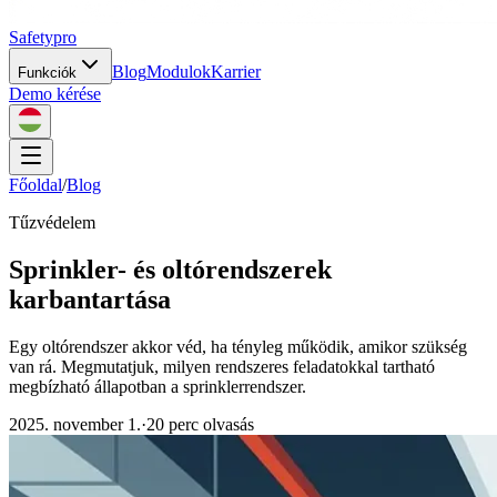
Safety
pro
Blog
Modulok
Karrier
Funkciók
Demo kérése
Főoldal
/
Blog
Tűzvédelem
Sprinkler- és oltórendszerek
karbantartása
Egy oltórendszer akkor véd, ha tényleg működik, amikor szükség
van rá. Megmutatjuk, milyen rendszeres feladatokkal tartható
megbízható állapotban a sprinklerrendszer.
2025. november 1.
·
20 perc olvasás