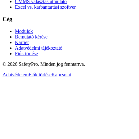
CMMS választás útmutató
Excel vs. karbantartási szoftver
Cég
Modulok
Bemutató kérése
Karrier
Adatvédelmi tájékoztató
Fiók törlése
©
2026
SafetyPro.
Minden jog fenntartva.
Adatvédelem
Fiók törlése
Kapcsolat