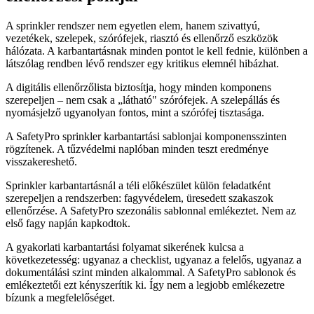
A sprinkler rendszer nem egyetlen elem, hanem szivattyú,
vezetékek, szelepek, szórófejek, riasztó és ellenőrző eszközök
hálózata. A karbantartásnak minden pontot le kell fednie, különben a
látszólag rendben lévő rendszer egy kritikus elemnél hibázhat.
A digitális ellenőrzőlista biztosítja, hogy minden komponens
szerepeljen – nem csak a „látható" szórófejek. A szelepállás és
nyomásjelző ugyanolyan fontos, mint a szórófej tisztasága.
A SafetyPro sprinkler karbantartási sablonjai komponensszinten
rögzítenek. A tűzvédelmi naplóban minden teszt eredménye
visszakereshető.
Sprinkler karbantartásnál a téli előkészület külön feladatként
szerepeljen a rendszerben: fagyvédelem, üresedett szakaszok
ellenőrzése. A SafetyPro szezonális sablonnal emlékeztet. Nem az
első fagy napján kapkodtok.
A gyakorlati karbantartási folyamat sikerének kulcsa a
következetesség: ugyanaz a checklist, ugyanaz a felelős, ugyanaz a
dokumentálási szint minden alkalommal. A SafetyPro sablonok és
emlékeztetői ezt kényszerítik ki. Így nem a legjobb emlékezetre
bízunk a megfelelőséget.