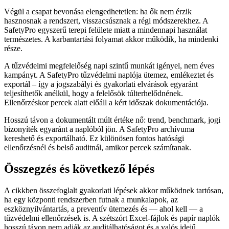
Végül a csapat bevonása elengedhetetlen: ha ők nem érzik
hasznosnak a rendszert, visszacsúsznak a régi módszerekhez. A
SafetyPro egyszerű terepi felülete miatt a mindennapi használat
természetes. A karbantartási folyamat akkor működik, ha mindenki
része.
A tűzvédelmi megfelelőség napi szintű munkát igényel, nem éves
kampányt. A SafetyPro tűzvédelmi naplója ütemez, emlékeztet és
exportál – így a jogszabályi és gyakorlati elvárások egyaránt
teljesíthetők anélkül, hogy a felelősök túlterhelődnének.
Ellenőrzéskor percek alatt előáll a kért időszak dokumentációja.
Hosszú távon a dokumentált múlt értéke nő: trend, benchmark, jogi
bizonyíték egyaránt a naplóból jön. A SafetyPro archívuma
kereshető és exportálható. Ez különösen fontos hatósági
ellenőrzésnél és belső auditnál, amikor percek számítanak.
Összegzés és következő lépés
A cikkben összefoglalt gyakorlati lépések akkor működnek tartósan,
ha egy központi rendszerben futnak a munkalapok, az
eszköznyilvántartás, a preventív ütemezés és — ahol kell — a
tűzvédelmi ellenőrzések is. A szétszórt Excel-fájlok és papír naplók
hosszú távon nem adják az auditálhatóságot és a valós idejű