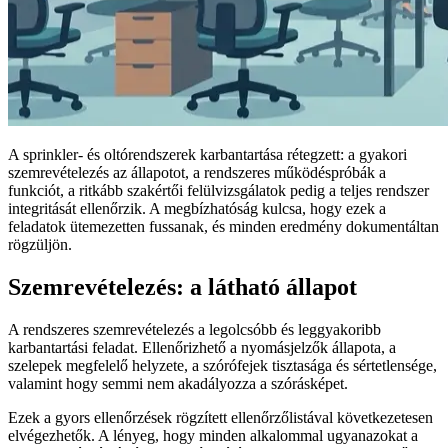
A sprinkler- és oltórendszerek karbantartása rétegzett: a gyakori
szemrevételezés az állapotot, a rendszeres működéspróbák a
funkciót, a ritkább szakértői felülvizsgálatok pedig a teljes rendszer
integritását ellenőrzik. A megbízhatóság kulcsa, hogy ezek a
feladatok ütemezetten fussanak, és minden eredmény dokumentáltan
rögzüljön.
Szemrevételezés: a látható állapot
A rendszeres szemrevételezés a legolcsóbb és leggyakoribb
karbantartási feladat. Ellenőrizhető a nyomásjelzők állapota, a
szelepek megfelelő helyzete, a szórófejek tisztasága és sértetlensége,
valamint hogy semmi nem akadályozza a szórásképet.
Ezek a gyors ellenőrzések rögzített ellenőrzőlistával következetesen
elvégezhetők. A lényeg, hogy minden alkalommal ugyanazokat a