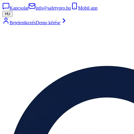
Kapcsolat
info@safetypro.hu
Mobil app
HU
Bejelentkezés
Demo kérése