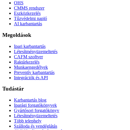
OHS
CMMS rendszer
Eszközkezelés
Tűzvédelmi napló
AI karbantartás
Megoldások
Ipari karbantartás
Létesítményüzemeltetés
CAFM szoftver
Raktárkezelés
Munkaengedélyek
Preventív karbantartás
Integrációk és API
Tudástár
Karbantartás blog
Iparági forgatókönyvek
Gyártósori forgatókönyv
Létesítményüzemeltetés
Több telephely
Szálloda és vendéglátás