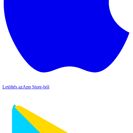
Letöltés az
App Store-ból