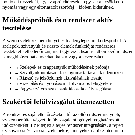
pontokat nézzék át, így az apró eltérések – egy lassan csökkenő
nyomás vagy egy eltorlaszolt szórófej – időben kiderülnek.
Működéspróbák és a rendszer aktív
tesztelése
A szemrevételezés nem helyettesíti a tényleges működéspróbát. A
szelepek, szivattyúk és riasztó elemek funkcióját rendszeres
tesztekkel kell ellenőrizni, mert egy vizuálisan rendben lévő rendszer
is meghibásodhat a mechanikában vagy a vezérlésben.
→
Szelepek és csappantyúk működésének próbája
→
Szivattyúk indításának és nyomástartásának ellenőrzése
→
Riasztó és jelzőelemek aktiválásának tesztje
→
Vízellátás és nyomásszint folyamatos felügyelete
→
Fagyveszélyes szakaszok időszakos átvizsgálása
Szakértői felülvizsgálat ütemezetten
A rendszeres saját ellenőrzéseken túl az oltórendszer mélyebb,
szakember által végzett felülvizsgálatot igényel meghatározott
időközönként. Ez kiterjed a teljes rendszer integritására, a rejtett
szakaszokra és azokra az elemekre, amelyeket napi szinten nem