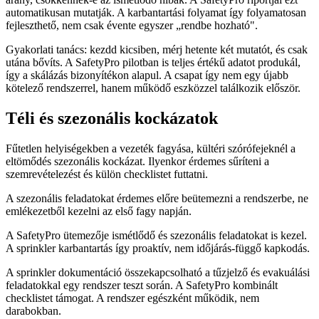
automatikusan mutatják. A karbantartási folyamat így folyamatosan
fejleszthető, nem csak évente egyszer „rendbe hozható".
Gyakorlati tanács: kezdd kicsiben, mérj hetente két mutatót, és csak
utána bővíts. A SafetyPro pilotban is teljes értékű adatot produkál,
így a skálázás bizonyítékon alapul. A csapat így nem egy újabb
kötelező rendszerrel, hanem működő eszközzel találkozik először.
Téli és szezonális kockázatok
Fűtetlen helyiségekben a vezeték fagyása, kültéri szórófejeknél a
eltömődés szezonális kockázat. Ilyenkor érdemes sűríteni a
szemrevételezést és külön checklistet futtatni.
A szezonális feladatokat érdemes előre beütemezni a rendszerbe, ne
emlékezetből kezelni az első fagy napján.
A SafetyPro ütemezője ismétlődő és szezonális feladatokat is kezel.
A sprinkler karbantartás így proaktív, nem időjárás-függő kapkodás.
A sprinkler dokumentáció összekapcsolható a tűzjelző és evakuálási
feladatokkal egy rendszer teszt során. A SafetyPro kombinált
checklistet támogat. A rendszer egészként működik, nem
darabokban.