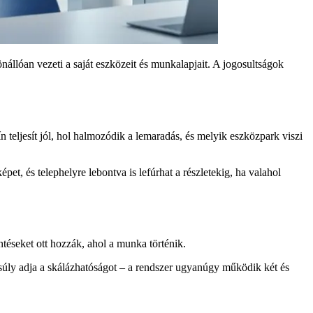
nállóan vezeti a saját eszközeit és munkalapjait. A jogosultságok
 teljesít jól, hol halmozódik a lemaradás, és melyik eszközpark viszi
et, és telephelyre lebontva is lefúrhat a részletekig, ha valahol
ntéseket ott hozzák, ahol a munka történik.
nsúly adja a skálázhatóságot – a rendszer ugyanúgy működik két és