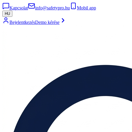
Kapcsolat
info@safetypro.hu
Mobil app
HU
Bejelentkezés
Demo kérése