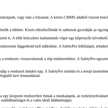
szközpark, vagy más a folyamat. A közös CMMS adatból viszont benchmar
hetők a többire. Közös ellenőrzőlisták és sablonok gyorsítják az egysége
ézetet is. A több helyszínes karbantartás végre egy képernyőn követhető
ndszernek függetlenül kell működnie. A SafetyPro felhőalapú, telephely
a rendszert, visszacsúsznak a régi módszerekhez. A SafetyPro egyszerű 
ználja a rendszert minden nap. A SafetyPro mobilra és a terepi üzemeltet
foglalót havi lemaradással.
ha egy központi rendszerben futnak a munkalapok, az eszköznyilvántart
auditálhatóságot és a valós idejű átláthatóságot.