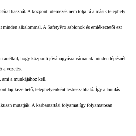
tárat használ. A központi ütemezés nem tolja rá a másik telephely
int minden alkalommal. A SafetyPro sablonok és emlékeztetői ezt
lni anélkül, hogy központi jóváhagyásra várnanak minden lépésnél.
ó a vezetés.
a, ami a munkájához kell.
ntilag kezelhető, telephelyenként testreszabható. Így a tanulás
tikusan mutatják. A karbantartási folyamat így folyamatosan