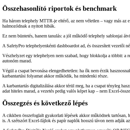
Összehasonlító riportok és benchmark
Ha három telephely MTTR-je eltérő, az nem véletlen – vagy más az e
halmozódnak a nyitott hibák.
Ez nem büntetés, hanem tanulás: a jól működő telephely sablonjai átvi
A SafetyPro telephelyenkénti dashboardot ad, és összesített vezetői n
Vészhelyzet egy telephelyen nem szabad, hogy blokkolja a többit: a re
autonóm marad.
Végül a csapat bevonása elengedhetetlen: ha ők nem érzik hasznosnak 
karbantartási folyamat akkor működik, ha mindenki része.
A karbantartás digitalizálása akkor térül meg, ha a csapat tényleg has
adat hiteles marad, a vezetés pedig valós képet kap – nem Excel-össze
Összegzés és következő lépés
A cikkben összefoglalt gyakorlati lépések akkor működnek tartósan, 
is. A szétszórt Excel-fájlok és papír naplók hosszú távon nem adják az 