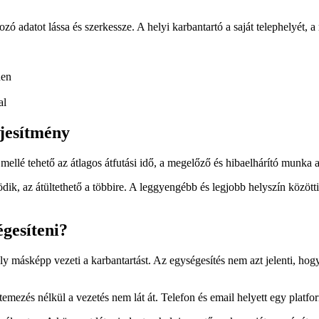
ozó adatot lássa és szerkessze. A helyi karbantartó a saját telephelyét, 
nen
al
ljesítmény
llé tehető az átlagos átfutási idő, a megelőző és hibaelhárító munka a
dik, az átültethető a többire. A leggyengébb és legjobb helyszín között
égesíteni?
y másképp vezeti a karbantartást. Az egységesítés nem azt jelenti, h
mezés nélkül a vezetés nem lát át. Telefon és email helyett egy platfor