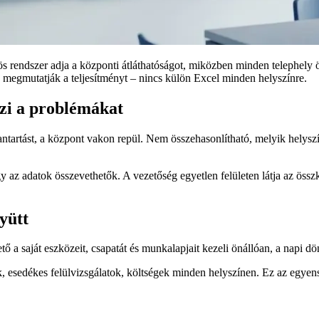
ös rendszer adja a központi átláthatóságot, miközben minden telephely ö
s megmutatják a teljesítményt – nincs külön Excel minden helyszínre.
szi a problémákat
tartást, a központ vakon repül. Nem összehasonlítható, melyik helyszín
az adatok összevethetők. A vezetőség egyetlen felületen látja az összkép
yütt
ő a saját eszközeit, csapatát és munkalapjait kezeli önállóan, a napi dö
k, esedékes felülvizsgálatok, költségek minden helyszínen. Ez az egye