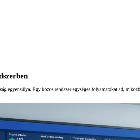
ndszerben
lóság egyensúlya. Egy közös rendszer egységes folyamatokat ad, miközbe