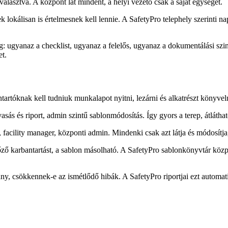
álasztva. A központ lát mindent, a helyi vezető csak a saját egységét.
okálisan is értelmesnek kell lennie. A SafetyPro telephely szerinti nap
ég: ugyanaz a checklist, ugyanaz a felelős, ugyanaz a dokumentálási sz
et.
artóknak kell tudniuk munkalapot nyitni, lezárni és alkatrészt könyve
sás és riport, admin szintű sablonmódosítás. Így gyors a terep, átláthat
 facility manager, központi admin. Mindenki csak azt látja és módosítj
lőző karbantartást, a sablon másolható. A SafetyPro sablonkönyvtár közpo
rány, csökkennek-e az ismétlődő hibák. A SafetyPro riportjai ezt automa