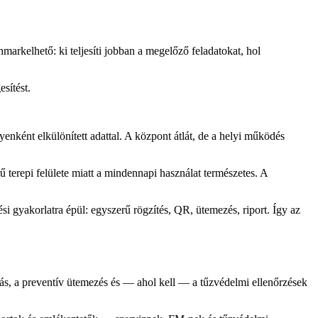
kelhető: ki teljesíti jobban a megelőző feladatokat, hol
sítést.
.
enként elkülönített adattal. A központ átlát, de a helyi működés
terepi felülete miatt a mindennapi használat természetes. A
ési gyakorlatra épül: egyszerű rögzítés, QR, ütemezés, riport. Így az
ás, a preventív ütemezés és — ahol kell — a tűzvédelmi ellenőrzések