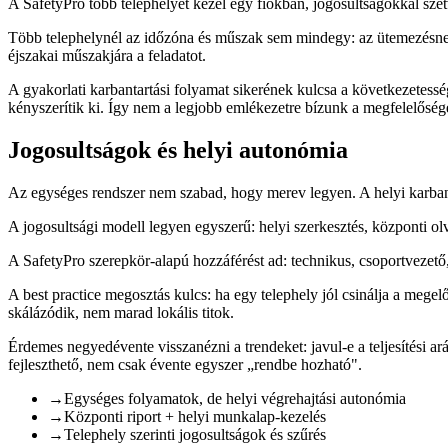
A SafetyPro több telephelyet kezel egy fiókban, jogosultságokkal szétv
Több telephelynél az időzóna és műszak sem mindegy: az ütemezésnek l
éjszakai műszakjára a feladatot.
A gyakorlati karbantartási folyamat sikerének kulcsa a következetess
kényszerítik ki. Így nem a legjobb emlékezetre bízunk a megfelelőség
Jogosultságok és helyi autonómia
Az egységes rendszer nem szabad, hogy merev legyen. A helyi karbant
A jogosultsági modell legyen egyszerű: helyi szerkesztés, központi olva
A SafetyPro szerepkör-alapú hozzáférést ad: technikus, csoportvezető,
A best practice megosztás kulcs: ha egy telephely jól csinálja a mege
skálázódik, nem marad lokális titok.
Érdemes negyedévente visszanézni a trendeket: javul-e a teljesítési a
fejleszthető, nem csak évente egyszer „rendbe hozható".
→
Egységes folyamatok, de helyi végrehajtási autonómia
→
Központi riport + helyi munkalap-kezelés
→
Telephely szerinti jogosultságok és szűrés