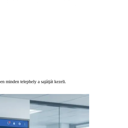
n minden telephely a sajátját kezeli.