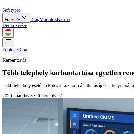
Safety
pro
Blog
Modulok
Karrier
Funkciók
Demo kérése
Főoldal
/
Blog
Karbantartás
Több telephely karbantartása egyetlen re
Több telephely esetén a kulcs a központi átláthatóság és a helyi önál
2026. március 8.
·
20 perc olvasás