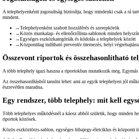
A telephelyenkénti jogosultság biztosítja, hogy mindenki csak a rá tart
mindent.
→
Telephelyenként szabott hozzáférés és szerepkörök
→
Közös munkalap- és ellenőrzőlista-sablonok minden helyszí
→
Egységes eszközkategóriák és kódolás a telephelyek között
→
Központilag indítható preventív ütemezés, helyi végrehajtáss
Összevont riportok és összehasonlítható te
A több telephely igazi haszna a riportokban mutatkozik meg. Egymás me
Az összehasonlításból tanulni lehet: ami az egyik telephelyen jól műkö
észrevétlen maradna.
Egy rendszer, több telephely: mit kell egys
Több telephelyes működésnél a káosz abból születik, hogy minden hel
riportok közösek.
Közös eszköztörzs-sablon, egységes hibajegy-életciklus és központi üte