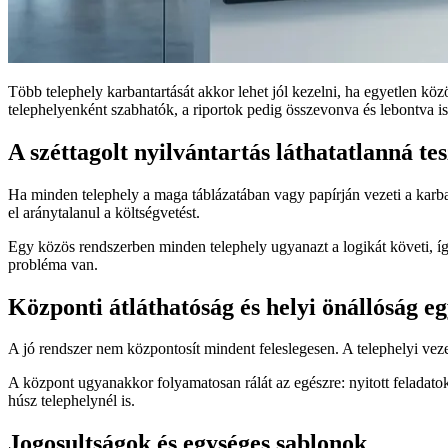
Több telephely karbantartását akkor lehet jól kezelni, ha egyetlen köz
telephelyenként szabhatók, a riportok pedig összevonva és lebontva i
A széttagolt nyilvántartás láthatatlanná te
Ha minden telephely a maga táblázatában vagy papírján vezeti a karban
el aránytalanul a költségvetést.
Egy közös rendszerben minden telephely ugyanazt a logikát követi, így 
probléma van.
Központi átláthatóság és helyi önállóság eg
A jó rendszer nem központosít mindent feleslegesen. A telephelyi vezet
A központ ugyanakkor folyamatosan rálát az egészre: nyitott feladato
húsz telephelynél is.
Jogosultságok és egységes sablonok