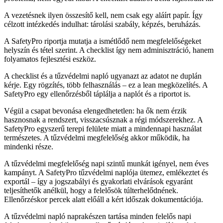
A vezetésnek ilyen összesítő kell, nem csak egy aláírt papír. Így
célzott intézkedés indulhat: tárolási szabály, képzés, beruházás.
A SafetyPro riportja mutatja a ismétlődő nem megfelelőségeket
helyszín és tétel szerint. A checklist így nem adminisztráció, hanem
folyamatos fejlesztési eszköz.
A checklist és a tűzvédelmi napló ugyanazt az adatot ne duplán
kérje. Egy rögzítés, több felhasználás – ez a lean megközelítés. A
SafetyPro egy ellenőrzésből táplálja a naplót és a riportot is.
Végül a csapat bevonása elengedhetetlen: ha ők nem érzik
hasznosnak a rendszert, visszacsúsznak a régi módszerekhez. A
SafetyPro egyszerű terepi felülete miatt a mindennapi használat
természetes. A tűzvédelmi megfelelőség akkor működik, ha
mindenki része.
A tűzvédelmi megfelelőség napi szintű munkát igényel, nem éves
kampányt. A SafetyPro tűzvédelmi naplója ütemez, emlékeztet és
exportál – így a jogszabályi és gyakorlati elvárások egyaránt
teljesíthetők anélkül, hogy a felelősök túlterhelődnének.
Ellenőrzéskor percek alatt előáll a kért időszak dokumentációja.
A tűzvédelmi napló naprakészen tartása minden felelős napi