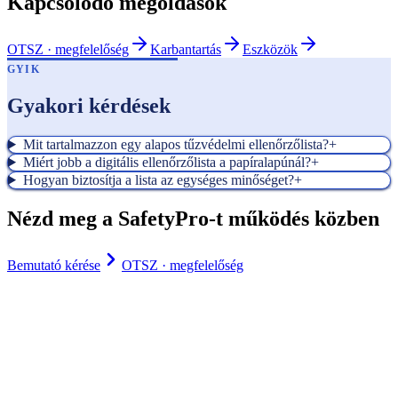
Kapcsolódó megoldások
OTSZ · megfelelőség
Karbantartás
Eszközök
GYIK
Gyakori kérdések
Mit tartalmazzon egy alapos tűzvédelmi ellenőrzőlista?
+
Miért jobb a digitális ellenőrzőlista a papíralapúnál?
+
Hogyan biztosítja a lista az egységes minőséget?
+
Nézd meg a SafetyPro-t működés közben
Bemutató kérése
OTSZ · megfelelőség