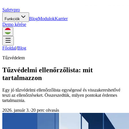
Safety
pro
Blog
Modulok
Karrier
Funkciók
Demo kérése
Főoldal
/
Blog
Tűzvédelem
Tűzvédelmi ellenőrzőlista: mit
tartalmazzon
Egy jó tűzvédelmi ellenőrzőlista egységessé és visszakereshetővé
teszi az ellenőrzéseket. Összeszedtük, milyen pontokat érdemes
tartalmaznia.
2026. január 3.
·
20 perc olvasás