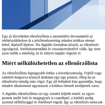
Egy jó tűzvédelmi ellenőrzőlista a menekülési útvonalaktól az
oltókészülékeken át a jelzőrendszerekig minden kritikus elemet
lefed, lépésről lépésre. Ha digitális formában készül, az ellenőrzés
egységessé, fotódokumentálttá és visszakereshetővé válik, így nem
azon múlik a minőség, ki és milyen napján végezte el.
Miért nélkülözhetetlen az ellenőrzőlista
Az ellenőrzőlista legnagyobb értéke a következetesség. Fejből vagy
rutinból dolgozva könnyű átsiklani egy-egy ponton, főleg ha az
ellenőrzést mindig más végzi. Egy jól felépített lista garantálja, hogy
minden alkalommal ugyanazok a kritikus elemek kerüljenek sorra.
A digitális ellenőrzőlista ezt egy szinttel feljebb emeli: az egyes
pontok mellé fotó és megjegyzés is csatolható, a kitöltés pedig
azonnal időbélyeggel és felelőssel rögzül. Így az ellenőrzés nemcsak