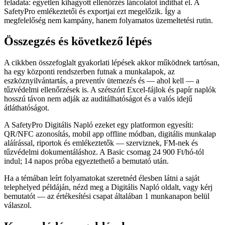
feladata: egyetlen kihagyott ellenőrzés láncolatot indíthat el. A
SafetyPro emlékeztetői és exportjai ezt megelőzik. Így a
megfelelőség nem kampány, hanem folyamatos üzemeltetési rutin.
Összegzés és következő lépés
A cikkben összefoglalt gyakorlati lépések akkor működnek tartósan,
ha egy központi rendszerben futnak a munkalapok, az
eszköznyilvántartás, a preventív ütemezés és — ahol kell — a
tűzvédelmi ellenőrzések is. A szétszórt Excel-fájlok és papír naplók
hosszú távon nem adják az auditálhatóságot és a valós idejű
átláthatóságot.
A SafetyPro Digitális Napló ezeket egy platformon egyesíti:
QR/NFC azonosítás, mobil app offline módban, digitális munkalap
aláírással, riportok és emlékeztetők — szerviznek, FM-nek és
tűzvédelmi dokumentáláshoz. A Basic csomag 24 900 Ft/hó-tól
indul; 14 napos próba egyeztethető a bemutató után.
Ha a témában leírt folyamatokat szeretnéd élesben látni a saját
telephelyed példáján, nézd meg a Digitális Napló oldalt, vagy kérj
bemutatót — az értékesítési csapat általában 1 munkanapon belül
válaszol.