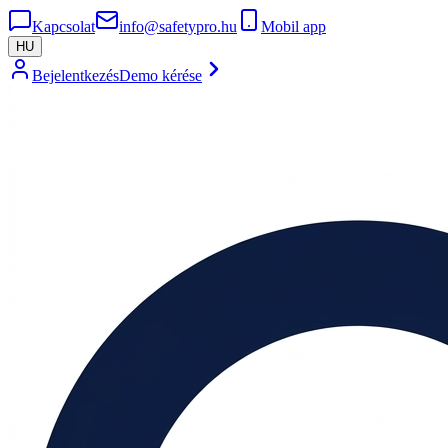
Kapcsolat
info@safetypro.hu
Mobil app
HU
Bejelentkezés
Demo kérése