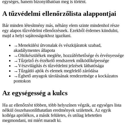
egységes, hanem bizonyíthatóan meg is történt.
A tűzvédelmi ellenőrzőlista alappontjai
Bár minden létesítmény más, néhány elem szinte mindenhol része
egy alapos tűzvédelmi ellenőrzésnek. Ezekből érdemes kiindulni,
majd a helyi sajátosságokhoz igazítani.
→
Menekülési útvonalak és vészkijáratok szabad,
akadálymentes állapota
→
Oltókészülékek megléte, hozzáférhetősége és érvényessége
→
Tűzjelző és érzékelő rendszerek működőképessége
→
Vészvilágítás és tűzvédelmi jelzések láthatósága
→
Tűzgátló ajtók és elemek megfelelő záródása
→
Éghető anyagok tárolásának rendezettsége a kockázatos
pontokon
Az egységesség a kulcs
Ha az ellenőrzést többen, több helyszínen végzik, az egységes lista
nélkül összehasonlíthatatlan eredmények születnek. Az egyik
kolléga aprólékos, a másik felületes, és utólag lehetetlen
megmondani, mi miért maradt ki.