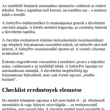
Az ismétlődő feladatok automatikus ütemezése csökkenti az emberi
feledést. Nem a naptárban kell keresni, mi esedékes ma – a rendszer
küldi a teendőt.
A SafetyPro emlékeztetőket és munkalapokat generál a tűzvédelmi
checklist alapján. A felelős mobilról leigazolja, az eredmény bekerül
a tűzvédelmi naplóba.
A checklist eredményeit érdemes helyszínenként összehasonlítani:
egy telephely folyamatosan rosszabbul teljesít, ott mélyebb okot kell
keresni. A SafetyPro összehasonlító riportot ad. A vezetés célzottan
avatkozhat be.
Érdemes negyedévente visszanézni a trendeket: javul-e a teljesítési
arány, csökkennek-e az ismétlődő hibák. A SafetyPro riportjai ezt
automatikusan mutatják. A tűzvédelmi megfelelőség így
folyamatosan fejleszthető, nem csak évente egyszer „rendbe
hozható".
Checklist eredmények elemzése
Ha minden hónapban ugyanaz a két pont bukik el – pl. eltorlaszolt
menekülési út vagy hiányzó vészvilágítás –, az rendszerszintű
probléma, nem egyedi hiba. A checklist adatból trend rajzolódik ki.