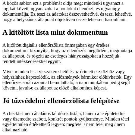
A közös sablon ezt a problémát oldja meg: mindenki ugyanazt a
logikát követi, ugyanazokat a pontokat ellenőrzi, és ugyanúgy
dokumentálja. Ez teszi az adatokat összevethetővé, és teszi lehetővé,
hogy a helyszínek állapotát objektíven össze lehessen hasonlítani.
A kitöltött lista mint dokumentum
A kitöltött digitális ellenőrzőlista önmagában egy értékes
dokumentum: bizonyítja, hogy az ellenőrzés megtörtént, megmutatja
az állapotot, és rögzíti az esetleges hiányosságokat a hozzájuk
rendelt intézkedésekkel együtt.
Mivel minden lista visszakereshető és az érintett eszközhöz vagy
helyszínhez kapcsolódik, az előzmények bármikor előhívhatók. Egy
ellenőrzés során azonnal bemutatható, a napi munkában pedig segít
követni, javult-e az állapot az előző alkalomhoz képest.
Jó tűzvédelmi ellenőrzőlista felépítése
A checklist nem általános kérdések listája, hanem a te épületedre
vagy üzemedre szabott, konkrét pontok gyűjteménye. Minden tétel
egyértelműen értékelhető legyen: megfelel / nem felel meg / nem
alkalmazható.