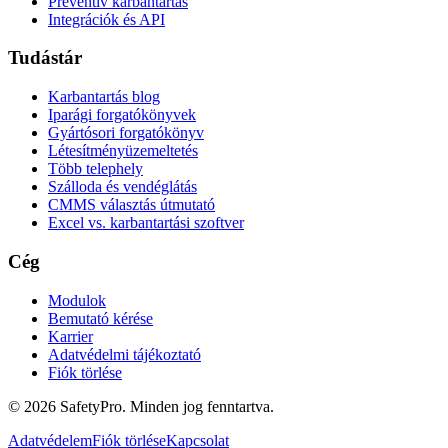
Preventív karbantartás
Integrációk és API
Tudástár
Karbantartás blog
Iparági forgatókönyvek
Gyártósori forgatókönyv
Létesítményüzemeltetés
Több telephely
Szálloda és vendéglátás
CMMS választás útmutató
Excel vs. karbantartási szoftver
Cég
Modulok
Bemutató kérése
Karrier
Adatvédelmi tájékoztató
Fiók törlése
©
2026
SafetyPro.
Minden jog fenntartva.
Adatvédelem
Fiók törlése
Kapcsolat