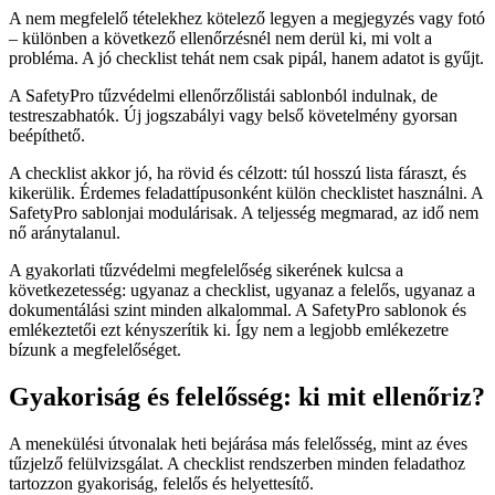
A nem megfelelő tételekhez kötelező legyen a megjegyzés vagy fotó
– különben a következő ellenőrzésnél nem derül ki, mi volt a
probléma. A jó checklist tehát nem csak pipál, hanem adatot is gyűjt.
A SafetyPro tűzvédelmi ellenőrzőlistái sablonból indulnak, de
testreszabhatók. Új jogszabályi vagy belső követelmény gyorsan
beépíthető.
A checklist akkor jó, ha rövid és célzott: túl hosszú lista fáraszt, és
kikerülik. Érdemes feladattípusonként külön checklistet használni. A
SafetyPro sablonjai modulárisak. A teljesség megmarad, az idő nem
nő aránytalanul.
A gyakorlati tűzvédelmi megfelelőség sikerének kulcsa a
következetesség: ugyanaz a checklist, ugyanaz a felelős, ugyanaz a
dokumentálási szint minden alkalommal. A SafetyPro sablonok és
emlékeztetői ezt kényszerítik ki. Így nem a legjobb emlékezetre
bízunk a megfelelőséget.
Gyakoriság és felelősség: ki mit ellenőriz?
A menekülési útvonalak heti bejárása más felelősség, mint az éves
tűzjelző felülvizsgálat. A checklist rendszerben minden feladathoz
tartozzon gyakoriság, felelős és helyettesítő.