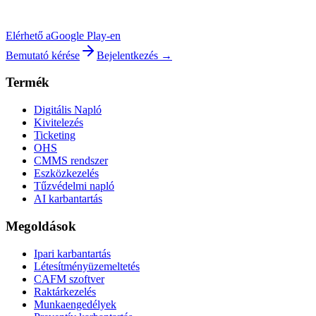
Elérhető a
Google Play-en
Bemutató kérése
Bejelentkezés →
Termék
Digitális Napló
Kivitelezés
Ticketing
OHS
CMMS rendszer
Eszközkezelés
Tűzvédelmi napló
AI karbantartás
Megoldások
Ipari karbantartás
Létesítményüzemeltetés
CAFM szoftver
Raktárkezelés
Munkaengedélyek