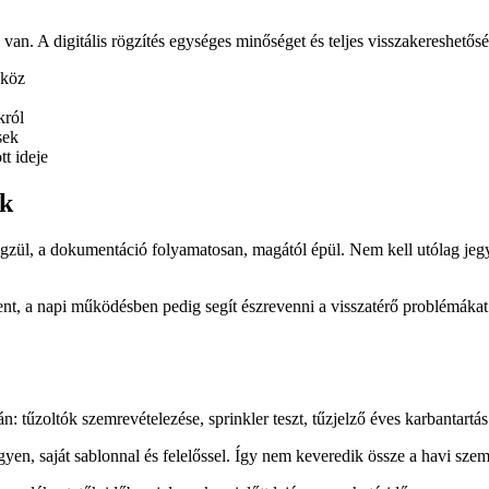
an. A digitális rögzítés egységes minőséget és teljes visszakereshetőség
zköz
król
sek
t ideje
ék
 rögzül, a dokumentáció folyamatosan, magától épül. Nem kell utólag je
ent, a napi működésben pedig segít észrevenni a visszatérő problémákat
: tűzoltók szemrevételezése, sprinkler teszt, tűzjelző éves karbantar
yen, saját sablonnal és felelőssel. Így nem keveredik össze a havi szemr