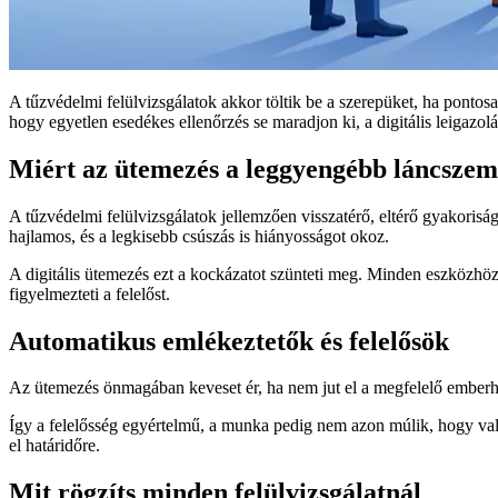
A tűzvédelmi felülvizsgálatok akkor töltik be a szerepüket, ha pont
hogy egyetlen esedékes ellenőrzés se maradjon ki, a digitális leigazo
Miért az ütemezés a leggyengébb láncszem
A tűzvédelmi felülvizsgálatok jellemzően visszatérő, eltérő gyakorisá
hajlamos, és a legkisebb csúszás is hiányosságot okoz.
A digitális ütemezés ezt a kockázatot szünteti meg. Minden eszközhöz 
figyelmezteti a felelőst.
Automatikus emlékeztetők és felelősök
Az ütemezés önmagában keveset ér, ha nem jut el a megfelelő emberhez.
Így a felelősség egyértelmű, a munka pedig nem azon múlik, hogy vala
el határidőre.
Mit rögzíts minden felülvizsgálatnál