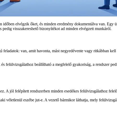
osan időben elvégzik őket, és minden eredmény dokumentálva van. Egy 
lás pedig visszakereshető bizonyítékot ad minden elvégzett munkáról.
gú feladatok: van, amit havonta, mást negyedévente vagy ritkábban kell
és felülvizsgálathoz beállítható a megfelelő gyakoriság, a rendszer ped
 A jól felépített rendszerben minden esedékes felülvizsgálathoz felelős
ki véletlenül eszébe jut-e. A vezető bármikor láthatja, mely felülviz