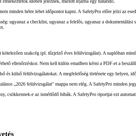
 emlékeztetők időben jeleznek, mielőtt lejárna egy határidő.
s: nem minden hétre lehet időpontot kapni. A SafetyPro előre jelzi az es
ség: ugyanaz a checklist, ugyanaz a felelős, ugyanaz a dokumentálási 
et.
t kötelezően szakcég (pl. tűzjelző éves felülvizsgálat). A naplóban min
rhető ellenőrzéskor. Nem kell külön emailben kérni a PDF-et a beszállí
ő és külső felülvizsgálatokat. A megfelelőség története egy helyen, id
általános „2026 felülvizsgálat" mappa nem elég. A SafetyPro minden jeg
rány, csökkennek-e az ismétlődő hibák. A SafetyPro riportjai ezt autom
vetés