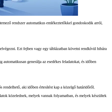
ütemező rendszer automatikus emlékeztetőkkel gondoskodik arról,
 elvégezni. Ezt fejben vagy egy táblázatban követni rendkívül hibára
ig automatikusan generálja az esedékes feladatokat, és időben
 rendelhető, aki időben értesítést kap a közelgő határidőről.
sgálatok közelednek, melyek vannak folyamatban, és melyek készültek