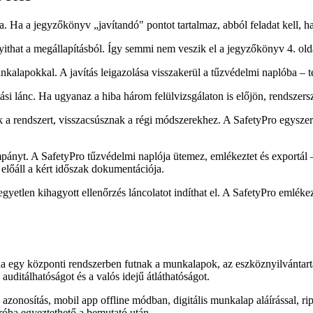
a. Ha a jegyzőkönyv „javítandó" pontot tartalmaz, abból feladat kell, h
nyithat a megállapításból. Így semmi nem veszik el a jegyzőkönyv 4. old
nkalapokkal. A javítás leigazolása visszakerül a tűzvédelmi naplóba – te
i lánc. Ha ugyanaz a hiba három felülvizsgálaton is előjön, rendszerszi
a rendszert, visszacsúsznak a régi módszerekhez. A SafetyPro egyszerű 
nyt. A SafetyPro tűzvédelmi naplója ütemez, emlékeztet és exportál – í
 előáll a kért időszak dokumentációja.
egyetlen kihagyott ellenőrzés láncolatot indíthat el. A SafetyPro emlék
ha egy központi rendszerben futnak a munkalapok, az eszköznyilvántart
auditálhatóságot és a valós idejű átláthatóságot.
azonosítás, mobil app offline módban, digitális munkalap aláírással, 
róba egyeztethető a bemutató után.