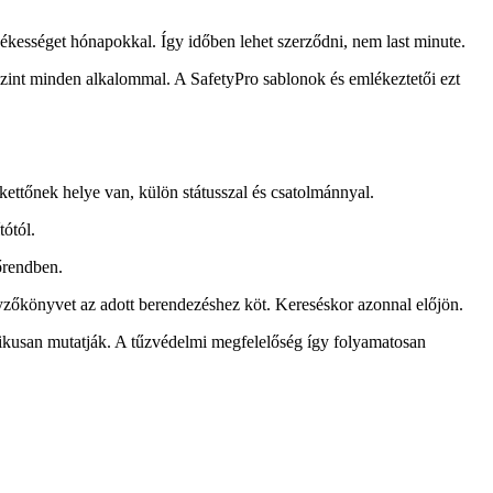
edékességet hónapokkal. Így időben lehet szerződni, nem last minute.
szint minden alkalommal. A SafetyPro sablonok és emlékeztetői ezt
dkettőnek helye van, külön státusszal és csatolmánnyal.
tótól.
őrendben.
yzőkönyvet az adott berendezéshez köt. Kereséskor azonnal előjön.
atikusan mutatják. A tűzvédelmi megfelelőség így folyamatosan