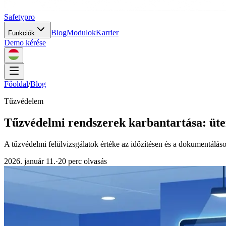
Safety
pro
Blog
Modulok
Karrier
Funkciók
Demo kérése
Főoldal
/
Blog
Tűzvédelem
Tűzvédelmi rendszerek karbantartása: üte
A tűzvédelmi felülvizsgálatok értéke az időzítésen és a dokumentálás
2026. január 11.
·
20 perc olvasás