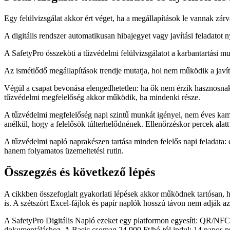
Egy felülvizsgálat akkor ért véget, ha a megállapítások le vannak zárv
A digitális rendszer automatikusan hibajegyet vagy javítási feladatot 
A SafetyPro összeköti a tűzvédelmi felülvizsgálatot a karbantartási mu
Az ismétlődő megállapítások trendje mutatja, hol nem működik a javítás
Végül a csapat bevonása elengedhetetlen: ha ők nem érzik hasznosnak 
tűzvédelmi megfelelőség akkor működik, ha mindenki része.
A tűzvédelmi megfelelőség napi szintű munkát igényel, nem éves kampá
anélkül, hogy a felelősök túlterhelődnének. Ellenőrzéskor percek alatt
A tűzvédelmi napló naprakészen tartása minden felelős napi feladata: 
hanem folyamatos üzemeltetési rutin.
Összegzés és következő lépés
A cikkben összefoglalt gyakorlati lépések akkor működnek tartósan, 
is. A szétszórt Excel-fájlok és papír naplók hosszú távon nem adják az 
A SafetyPro Digitális Napló ezeket egy platformon egyesíti: QR/NFC 
dokumentáláshoz. A Basic csomag 24 900 Ft/hó-tól indul; 14 napos p