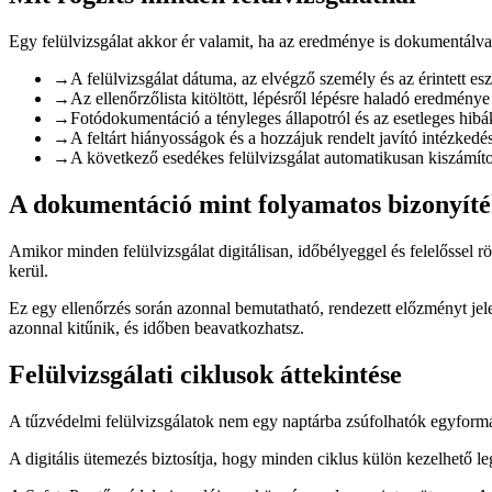
Egy felülvizsgálat akkor ér valamit, ha az eredménye is dokumentálva v
→
A felülvizsgálat dátuma, az elvégző személy és az érintett es
→
Az ellenőrzőlista kitöltött, lépésről lépésre haladó eredménye
→
Fotódokumentáció a tényleges állapotról és az esetleges hibá
→
A feltárt hiányosságok és a hozzájuk rendelt javító intézkedé
→
A következő esedékes felülvizsgálat automatikusan kiszámítot
A dokumentáció mint folyamatos bizonyít
Amikor minden felülvizsgálat digitálisan, időbélyeggel és felelőssel
kerül.
Ez egy ellenőrzés során azonnal bemutatható, rendezett előzményt jel
azonnal kitűnik, és időben beavatkozhatsz.
Felülvizsgálati ciklusok áttekintése
A tűzvédelmi felülvizsgálatok nem egy naptárba zsúfolhatók egyformán
A digitális ütemezés biztosítja, hogy minden ciklus külön kezelhető leg