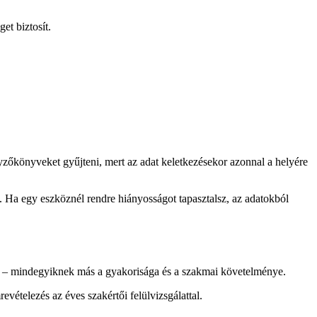
et biztosít.
gyzőkönyveket gyűjteni, mert az adat keletkezésekor azonnal a helyére
. Ha egy eszköznél rendre hiányosságot tapasztalsz, az adatokból
tás – mindegyiknek más a gyakorisága és a szakmai követelménye.
evételezés az éves szakértői felülvizsgálattal.