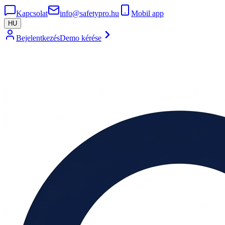
Kapcsolat
info@safetypro.hu
Mobil app
HU
Bejelentkezés
Demo kérése