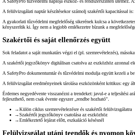
A SafetyPro tűzvédelmi naplója eszköz- és rendszerszinten ütemez. Az
A felülvizsgálati naptár készítésekor számolj szakértői kapacitással i
A gyakorlati tűzvédelmi megfelelőség sikerének kulcsa a következetes
kényszerítik ki. Így nem a legjobb emlékezetre bízunk a megfelelőség
Szakértői és saját ellenőrzés együtt
Sok feladatot a saját munkatárs végzi el (pl. szemrevételezés), másoka
A szakértői jegyzőkönyv digitálisan csatolva az eszközhöz azonnal elé
A SafetyPro dokumentumtár és tűzvédelmi modulja együtt kezeli a bels
A felülvizsgálat eredményeinek tárolása eszközönként kritikus: egy 
Érdemes negyedévente visszanézni a trendeket: javul-e a teljesítési a
fejleszthető, nem csak évente egyszer „rendbe hozható".
→
Külön ciklus szemrevételezésre és szakértői felülvizsgálatra
→
Szakértői jegyzőkönyv csatolása az eszközhöz
→
Emlékeztető lejárat előtt, eszkaláció késésnél
Felülvizsgálat utáni teendők és nyomon kö