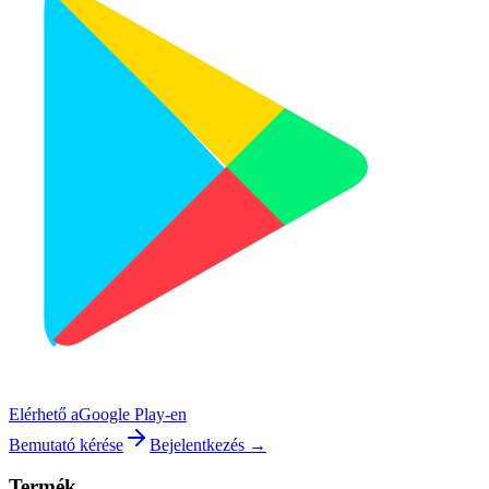
Elérhető a
Google Play-en
Bemutató kérése
Bejelentkezés →
Termék