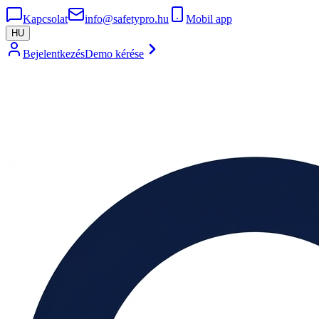
Kapcsolat
info@safetypro.hu
Mobil app
HU
Bejelentkezés
Demo kérése