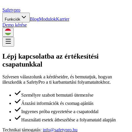
Safety
pro
Blog
Modulok
Karrier
Funkciók
Demo kérése
Lépj kapcsolatba az értékesítési
csapatunkkal
Szívesen válaszolunk a kérdéseidre, és bemutatjuk, hogyan
illeszkedik a SafetyPro a ti karbantartási folyamataitokhoz.
Személyre szabott bemutató ütemezése
Árazási információk és csomag-ajánlás
Ingyenes próba egyeztetése a csapatoddal
Használati esetek átbeszélése a folyamataid alapján
Technikai támogatás:
info@safetypro.hu