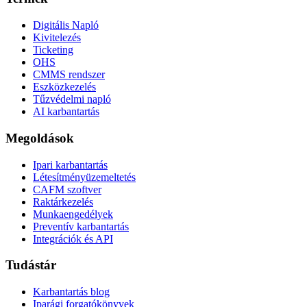
Digitális Napló
Kivitelezés
Ticketing
OHS
CMMS rendszer
Eszközkezelés
Tűzvédelmi napló
AI karbantartás
Megoldások
Ipari karbantartás
Létesítményüzemeltetés
CAFM szoftver
Raktárkezelés
Munkaengedélyek
Preventív karbantartás
Integrációk és API
Tudástár
Karbantartás blog
Iparági forgatókönyvek