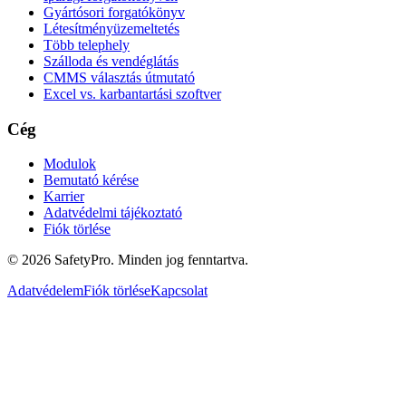
Gyártósori forgatókönyv
Létesítményüzemeltetés
Több telephely
Szálloda és vendéglátás
CMMS választás útmutató
Excel vs. karbantartási szoftver
Cég
Modulok
Bemutató kérése
Karrier
Adatvédelmi tájékoztató
Fiók törlése
©
2026
SafetyPro.
Minden jog fenntartva.
Adatvédelem
Fiók törlése
Kapcsolat