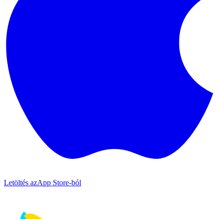
Letöltés az
App Store-ból