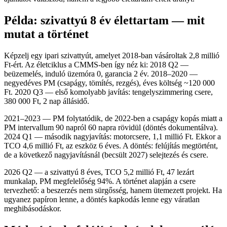
Példa: szivattyú 8 év élettartam — mit
mutat a történet
Képzelj egy ipari szivattyút, amelyet 2018-ban vásároltak 2,8 millió
Ft-ért. Az életciklus a CMMS-ben így néz ki: 2018 Q2 —
beüzemelés, induló üzemóra 0, garancia 2 év. 2018–2020 —
negyedéves PM (csapágy, tömítés, rezgés), éves költség ~120 000
Ft. 2020 Q3 — első komolyabb javítás: tengelyszimmering csere,
380 000 Ft, 2 nap állásidő.
2021–2023 — PM folytatódik, de 2022-ben a csapágy kopás miatt a
PM intervallum 90 napról 60 napra rövidül (döntés dokumentálva).
2024 Q1 — második nagyjavítás: motorcsere, 1,1 millió Ft. Ekkor a
TCO 4,6 millió Ft, az eszköz 6 éves. A döntés: felújítás megtörtént,
de a következő nagyjavításnál (becsült 2027) selejtezés és csere.
2026 Q2 — a szivattyú 8 éves, TCO 5,2 millió Ft, 47 lezárt
munkalap, PM megfelelőség 94%. A történet alapján a csere
tervezhető: a beszerzés nem sürgősség, hanem ütemezett projekt. Ha
ugyanez papíron lenne, a döntés kapkodás lenne egy váratlan
meghibásodáskor.