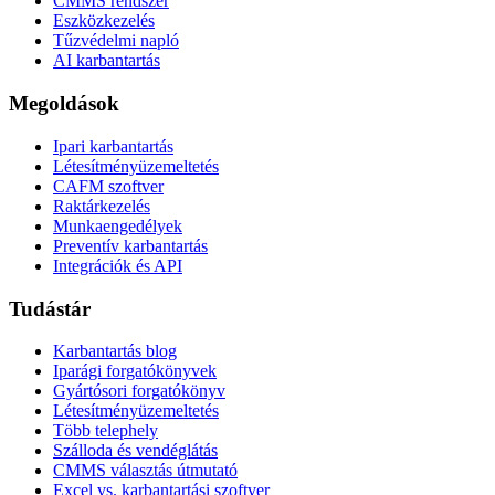
CMMS rendszer
Eszközkezelés
Tűzvédelmi napló
AI karbantartás
Megoldások
Ipari karbantartás
Létesítményüzemeltetés
CAFM szoftver
Raktárkezelés
Munkaengedélyek
Preventív karbantartás
Integrációk és API
Tudástár
Karbantartás blog
Iparági forgatókönyvek
Gyártósori forgatókönyv
Létesítményüzemeltetés
Több telephely
Szálloda és vendéglátás
CMMS választás útmutató
Excel vs. karbantartási szoftver