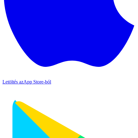
Letöltés az
App Store-ból