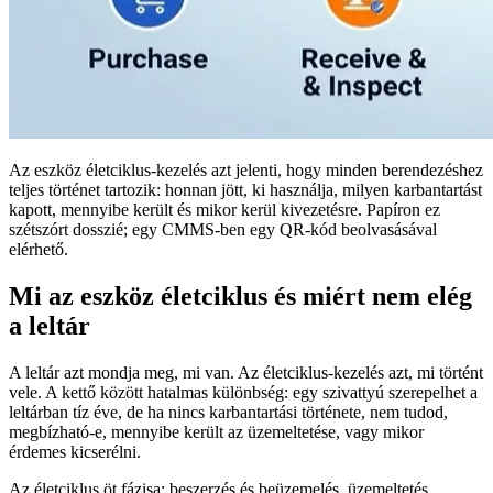
Az eszköz életciklus-kezelés azt jelenti, hogy minden berendezéshez
teljes történet tartozik: honnan jött, ki használja, milyen karbantartást
kapott, mennyibe került és mikor kerül kivezetésre. Papíron ez
szétszórt dosszié; egy CMMS-ben egy QR-kód beolvasásával
elérhető.
Mi az eszköz életciklus és miért nem elég
a leltár
A leltár azt mondja meg, mi van. Az életciklus-kezelés azt, mi történt
vele. A kettő között hatalmas különbség: egy szivattyú szerepelhet a
leltárban tíz éve, de ha nincs karbantartási története, nem tudod,
megbízható-e, mennyibe került az üzemeltetése, vagy mikor
érdemes kicserélni.
Az életciklus öt fázisa: beszerzés és beüzemelés, üzemeltetés,