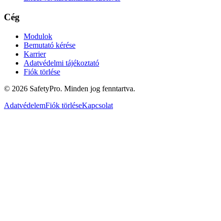
Cég
Modulok
Bemutató kérése
Karrier
Adatvédelmi tájékoztató
Fiók törlése
©
2026
SafetyPro.
Minden jog fenntartva.
Adatvédelem
Fiók törlése
Kapcsolat