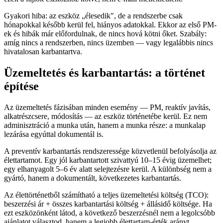
Gyakori hiba: az eszköz „élesedik", de a rendszerbe csak
hónapokkal később kerül fel, hiányos adatokkal. Ekkor az első PM-
ek és hibák már előfordulnak, de nincs hová kötni őket. Szabály:
amíg nincs a rendszerben, nincs üzemben — vagy legalábbis nincs
hivatalosan karbantartva.
Üzemeltetés és karbantartás: a történet
építése
Az üzemeltetés fázisában minden esemény — PM, reaktív javítás,
alkatrészcsere, módosítás — az eszköz történetébe kerül. Ez nem
adminisztráció a munka után, hanem a munka része: a munkalap
lezárása egyúttal dokumentál is.
A preventív karbantartás rendszeressége közvetlenül befolyásolja az
élettartamot. Egy jól karbantartott szivattyú 10–15 évig üzemelhet;
egy elhanyagolt 5–6 év alatt selejtezésre kerül. A különbség nem a
gyártó, hanem a dokumentált, következetes karbantartás.
Az élettörténetből számítható a teljes üzemeltetési költség (TCO):
beszerzési ár + összes karbantartási költség + állásidő költsége. Ha
ezt eszközönként látod, a következő beszerzésnél nem a legolcsóbb
ajánlatot választod, hanem a legjobb élettartam-érték arányt.