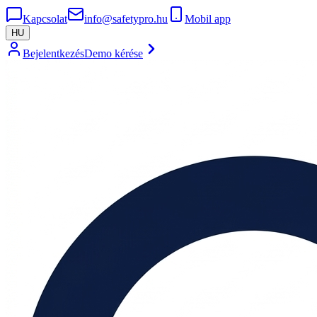
Kapcsolat
info@safetypro.hu
Mobil app
HU
Bejelentkezés
Demo kérése