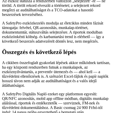
Az eszköz státusza a rendszerben változzon „selejtezett"-re — ne
töröld. A törölt rekord elveszíti a történetet; a selejtezett rekord
megőrzi az auditálhatóságot és a TCO-adatokat a hasonló
beszerzések tervezéséhez.
A SafetyPro eszközkezelés modulja az életciklus minden fázisát
támogatja: felvétel, QR-azonosítás, munkalap-történet,
dokumentumtár, státuszváltás selejtezésre. A riportok modulban
eszközönkénti költség- és karbantartási trend is elérhető — így a
következő beszerzés adatvezérelt döntés lesz, nem megérzés.
Összegzés és következő lépés
A cikkben összefoglalt gyakorlati lépések akkor működnek tartósan,
ha egy központi rendszerben futnak a munkalapok, az
eszköznyilvántartás, a preventív ütemezés és — ahol kell — a
tűzvédelmi ellenőrzések is. A szétszórt Excel-fájlok és papír naplók
hosszú távon nem adják az auditálhatóságot és a valós idejű
átláthatóságot.
A SafetyPro Digitális Napló ezeket egy platformon egyesíti:
QR/NFC azonosítás, mobil app offline módban, digitális munkalap
aláírással, riportok és emlékeztetők — szerviznek, FM-nek és
tűzvédelmi dokumentáláshoz. A Basic csomag 24 900 Ft/hó-tól
indul; 14 napos próba egyeztethető a bemutató után.