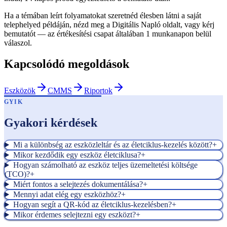
Ha a témában leírt folyamatokat szeretnéd élesben látni a saját
telephelyed példáján, nézd meg a Digitális Napló oldalt, vagy kérj
bemutatót — az értékesítési csapat általában 1 munkanapon belül
válaszol.
Kapcsolódó megoldások
Eszközök
CMMS
Riportok
GYIK
Gyakori kérdések
Mi a különbség az eszközleltár és az életciklus-kezelés között?
+
Mikor kezdődik egy eszköz életciklusa?
+
Hogyan számolható az eszköz teljes üzemeltetési költsége
(TCO)?
+
Miért fontos a selejtezés dokumentálása?
+
Mennyi adat elég egy eszközhöz?
+
Hogyan segít a QR-kód az életciklus-kezelésben?
+
Mikor érdemes selejtezni egy eszközt?
+