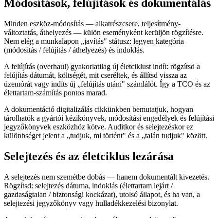
Módosítások, felújítások és dokumentálás
Minden eszköz-módosítás — alkatrészcsere, teljesítmény-
változtatás, áthelyezés — külön eseményként kerüljön rögzítésre.
Nem elég a munkalapon „javítás" státusz: legyen kategória
(módosítás / felújítás / áthelyezés) és indoklás.
A felújítás (overhaul) gyakorlatilag új életciklust indít: rögzítsd a
felújítás dátumát, költségét, mit cseréltek, és állítsd vissza az
üzemórát vagy indíts új „felújítás utáni" számlálót. Így a TCO és az
élettartam-számítás pontos marad.
A dokumentáció digitalizálás cikkünkben bemutatjuk, hogyan
tárolhatók a gyártói kézikönyvek, módosítási engedélyek és felújítási
jegyzőkönyvek eszközhöz kötve. Auditkor és selejtezéskor ez
különbséget jelent a „tudjuk, mi történt" és a „talán tudjuk" között.
Selejtezés és az életciklus lezárása
A selejtezés nem szemétbe dobás — hanem dokumentált kivezetés.
Rögzítsd: selejtezés dátuma, indoklás (élettartam lejárt /
gazdaságtalan / biztonsági kockázat), utolsó állapot, és ha van, a
selejtezési jegyzőkönyv vagy hulladékkezelési bizonylat.