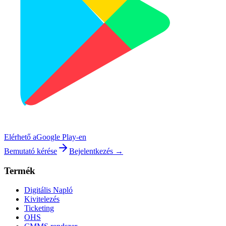
Elérhető a
Google Play-en
Bemutató kérése
Bejelentkezés →
Termék
Digitális Napló
Kivitelezés
Ticketing
OHS