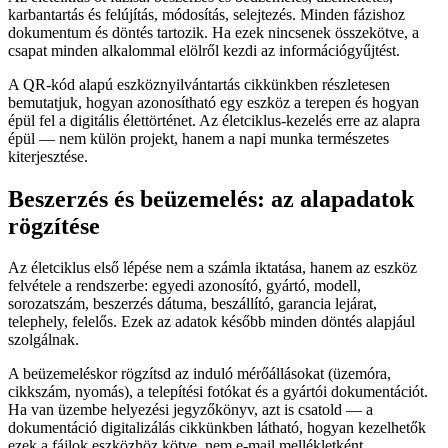
karbantartás és felújítás, módosítás, selejtezés. Minden fázishoz
dokumentum és döntés tartozik. Ha ezek nincsenek összekötve, a
csapat minden alkalommal elölről kezdi az információgyűjtést.
A QR-kód alapú eszköznyilvántartás cikkünkben részletesen
bemutatjuk, hogyan azonosítható egy eszköz a terepen és hogyan
épül fel a digitális élettörténet. Az életciklus-kezelés erre az alapra
épül — nem külön projekt, hanem a napi munka természetes
kiterjesztése.
Beszerzés és beüzemelés: az alapadatok
rögzítése
Az életciklus első lépése nem a számla iktatása, hanem az eszköz
felvétele a rendszerbe: egyedi azonosító, gyártó, modell,
sorozatszám, beszerzés dátuma, beszállító, garancia lejárat,
telephely, felelős. Ezek az adatok később minden döntés alapjául
szolgálnak.
A beüzemeléskor rögzítsd az induló mérőállásokat (üzemóra,
cikkszám, nyomás), a telepítési fotókat és a gyártói dokumentációt.
Ha van üzembe helyezési jegyzőkönyv, azt is csatold — a
dokumentáció digitalizálás cikkünkben látható, hogyan kezelhetők
ezek a fájlok eszközhöz kötve, nem e-mail mellékletként.