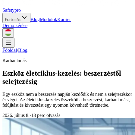
Safety
pro
Blog
Modulok
Karrier
Funkciók
Demo kérése
Főoldal
/
Blog
Karbantartás
Eszköz életciklus-kezelés: beszerzéstől
selejtezésig
Egy eszköz nem a beszerzés napján kezdődik és nem a selejtezéskor
ér véget. Az életciklus-kezelés összeköti a beszerzést, karbantartást,
felújítást és kivezetést egy nyomon követhető történetbe.
2026. július 8.
·
18 perc olvasás