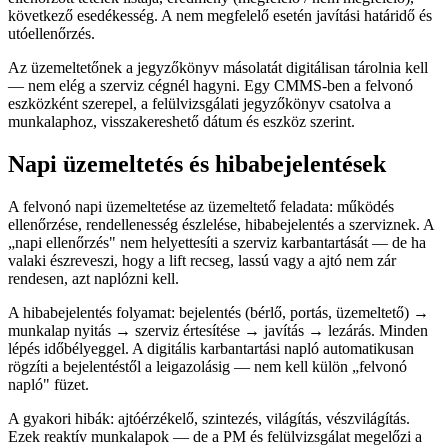
következő esedékesség. A nem megfelelő esetén javítási határidő és
utóellenőrzés.
Az üzemeltetőnek a jegyzőkönyv másolatát digitálisan tárolnia kell
— nem elég a szerviz cégnél hagyni. Egy CMMS-ben a felvonó
eszközként szerepel, a felülvizsgálati jegyzőkönyv csatolva a
munkalaphoz, visszakereshető dátum és eszköz szerint.
Napi üzemeltetés és hibabejelentések
A felvonó napi üzemeltetése az üzemeltető feladata: működés
ellenőrzése, rendellenesség észlelése, hibabejelentés a szerviznek. A
„napi ellenőrzés" nem helyettesíti a szerviz karbantartását — de ha
valaki észreveszi, hogy a lift recseg, lassú vagy a ajtó nem zár
rendesen, azt naplózni kell.
A hibabejelentés folyamat: bejelentés (bérlő, portás, üzemeltető) →
munkalap nyitás → szerviz értesítése → javítás → lezárás. Minden
lépés időbélyeggel. A digitális karbantartási napló automatikusan
rögzíti a bejelentéstől a leigazolásig — nem kell külön „felvonó
napló" füzet.
A gyakori hibák: ajtóérzékelő, szintezés, világítás, vészvilágítás.
Ezek reaktív munkalapok — de a PM és felülvizsgálat megelőzi a