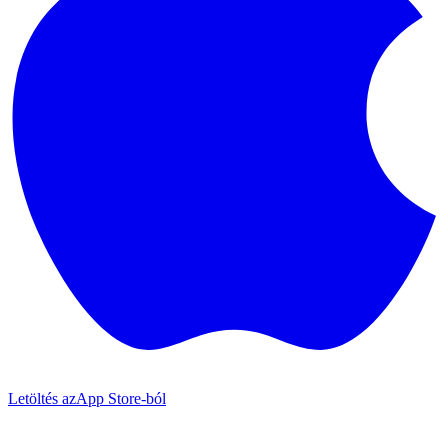
Letöltés az
App Store-ból