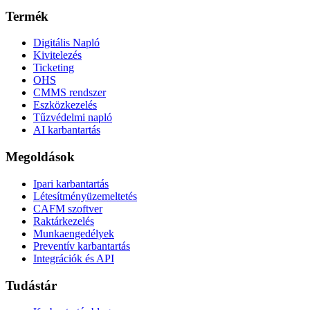
Termék
Digitális Napló
Kivitelezés
Ticketing
OHS
CMMS rendszer
Eszközkezelés
Tűzvédelmi napló
AI karbantartás
Megoldások
Ipari karbantartás
Létesítményüzemeltetés
CAFM szoftver
Raktárkezelés
Munkaengedélyek
Preventív karbantartás
Integrációk és API
Tudástár