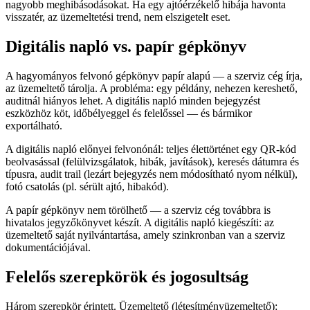
nagyobb meghibásodásokat. Ha egy ajtóérzékelő hibája havonta
visszatér, az üzemeltetési trend, nem elszigetelt eset.
Digitális napló vs. papír gépkönyv
A hagyományos felvonó gépkönyv papír alapú — a szerviz cég írja,
az üzemeltető tárolja. A probléma: egy példány, nehezen kereshető,
auditnál hiányos lehet. A digitális napló minden bejegyzést
eszközhöz köt, időbélyeggel és felelőssel — és bármikor
exportálható.
A digitális napló előnyei felvonónál: teljes élettörténet egy QR-kód
beolvasással (felülvizsgálatok, hibák, javítások), keresés dátumra és
típusra, audit trail (lezárt bejegyzés nem módosítható nyom nélkül),
fotó csatolás (pl. sérült ajtó, hibakód).
A papír gépkönyv nem törölhető — a szerviz cég továbbra is
hivatalos jegyzőkönyvet készít. A digitális napló kiegészíti: az
üzemeltető saját nyilvántartása, amely szinkronban van a szerviz
dokumentációjával.
Felelős szerepkörök és jogosultság
Három szerepkör érintett. Üzemeltető (létesítményüzemeltető):