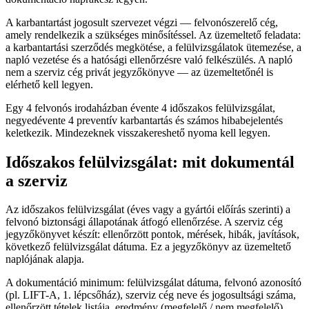
A karbantartást jogosult szervezet végzi — felvonószerelő cég,
amely rendelkezik a szükséges minősítéssel. Az üzemeltető feladata:
a karbantartási szerződés megkötése, a felülvizsgálatok ütemezése, a
napló vezetése és a hatósági ellenőrzésre való felkészülés. A napló
nem a szerviz cég privát jegyzőkönyve — az üzemeltetőnél is
elérhető kell legyen.
Egy 4 felvonós irodaházban évente 4 időszakos felülvizsgálat,
negyedévente 4 preventív karbantartás és számos hibabejelentés
keletkezik. Mindezeknek visszakereshető nyoma kell legyen.
Időszakos felülvizsgálat: mit dokumentál
a szerviz
Az időszakos felülvizsgálat (éves vagy a gyártói előírás szerinti) a
felvonó biztonsági állapotának átfogó ellenőrzése. A szerviz cég
jegyzőkönyvet készít: ellenőrzött pontok, mérések, hibák, javítások,
következő felülvizsgálat dátuma. Ez a jegyzőkönyv az üzemeltető
naplójának alapja.
A dokumentáció minimum: felülvizsgálat dátuma, felvonó azonosító
(pl. LIFT-A, 1. lépcsőház), szerviz cég neve és jogosultsági száma,
ellenőrzött tételek listája, eredmény (megfelelő / nem megfelelő),