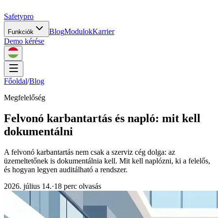
Safety
pro
Blog
Modulok
Karrier
Funkciók
Demo kérése
Főoldal
/
Blog
Megfelelőség
Felvonó karbantartás és napló: mit kell
dokumentálni
A felvonó karbantartás nem csak a szerviz cég dolga: az
üzemeltetőnek is dokumentálnia kell. Mit kell naplózni, ki a felelős,
és hogyan legyen auditálható a rendszer.
2026. július 14.
·
18 perc olvasás