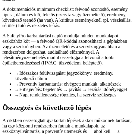
A dokumentációs minimum checklist: felvonó azonosító, esemény
típusa, dátum és idő, felelős (szerviz vagy üzemeltető), eredmény,
következő teendő (ha van). A kritikus eseményeknél (pl. vészleállás,
sérülés) fotó és részletes leírás.
A SafetyPro karbantartási napló modulja minden munkalapot
eszközhöz köt — a felvonó QR-kóddal azonosítható a gépházban
vagy a szekrényben. Az üzemeltető és a szerviz ugyanabban a
rendszerben dolgozhat, auditálható előzménnyel. A
létesítményüzemeltetés modul összefogja a felvonót a többi
épületberendezéssel (HVAC, tűzvédelem, beléptető).
→
Időszakos felülvizsgálat: jegyzőkönyv, eredmény,
következő dátum
→
Preventív karbantartás: elvégzett munkák, alkatrészek
→
Hibajavítás: bejelentés → javítás → lezárás időbélyeggel
→
Napi rendellenesség: rögzítés, ha szerviz szükséges
Összegzés és következő lépés
A cikkben összefoglalt gyakorlati lépések akkor működnek tartósan,
ha egy központi rendszerben futnak a munkalapok, az
eszköznyilvántartás, a preventív ütemezés és — ahol kell — a