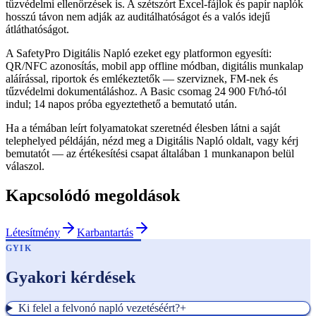
tűzvédelmi ellenőrzések is. A szétszórt Excel-fájlok és papír naplók
hosszú távon nem adják az auditálhatóságot és a valós idejű
átláthatóságot.
A SafetyPro Digitális Napló ezeket egy platformon egyesíti:
QR/NFC azonosítás, mobil app offline módban, digitális munkalap
aláírással, riportok és emlékeztetők — szerviznek, FM-nek és
tűzvédelmi dokumentáláshoz. A Basic csomag 24 900 Ft/hó-tól
indul; 14 napos próba egyeztethető a bemutató után.
Ha a témában leírt folyamatokat szeretnéd élesben látni a saját
telephelyed példáján, nézd meg a Digitális Napló oldalt, vagy kérj
bemutatót — az értékesítési csapat általában 1 munkanapon belül
válaszol.
Kapcsolódó megoldások
Létesítmény
Karbantartás
GYIK
Gyakori kérdések
Ki felel a felvonó napló vezetéséért?
+