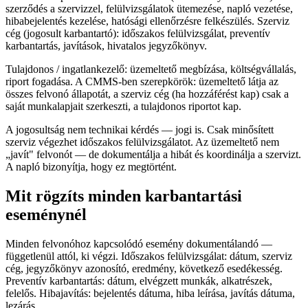
szerződés a szervizzel, felülvizsgálatok ütemezése, napló vezetése,
hibabejelentés kezelése, hatósági ellenőrzésre felkészülés. Szerviz
cég (jogosult karbantartó): időszakos felülvizsgálat, preventív
karbantartás, javítások, hivatalos jegyzőkönyv.
Tulajdonos / ingatlankezelő: üzemeltető megbízása, költségvállalás,
riport fogadása. A CMMS-ben szerepkörök: üzemeltető látja az
összes felvonó állapotát, a szerviz cég (ha hozzáférést kap) csak a
saját munkalapjait szerkeszti, a tulajdonos riportot kap.
A jogosultság nem technikai kérdés — jogi is. Csak minősített
szerviz végezhet időszakos felülvizsgálatot. Az üzemeltető nem
„javít" felvonót — de dokumentálja a hibát és koordinálja a szervizt.
A napló bizonyítja, hogy ez megtörtént.
Mit rögzíts minden karbantartási
eseménynél
Minden felvonóhoz kapcsolódó esemény dokumentálandó —
függetlenül attól, ki végzi. Időszakos felülvizsgálat: dátum, szerviz
cég, jegyzőkönyv azonosító, eredmény, következő esedékesség.
Preventív karbantartás: dátum, elvégzett munkák, alkatrészek,
felelős. Hibajavítás: bejelentés dátuma, hiba leírása, javítás dátuma,
lezárás.