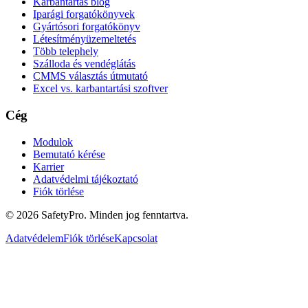
Karbantartás blog
Iparági forgatókönyvek
Gyártósori forgatókönyv
Létesítményüzemeltetés
Több telephely
Szálloda és vendéglátás
CMMS választás útmutató
Excel vs. karbantartási szoftver
Cég
Modulok
Bemutató kérése
Karrier
Adatvédelmi tájékoztató
Fiók törlése
©
2026
SafetyPro.
Minden jog fenntartva.
Adatvédelem
Fiók törlése
Kapcsolat