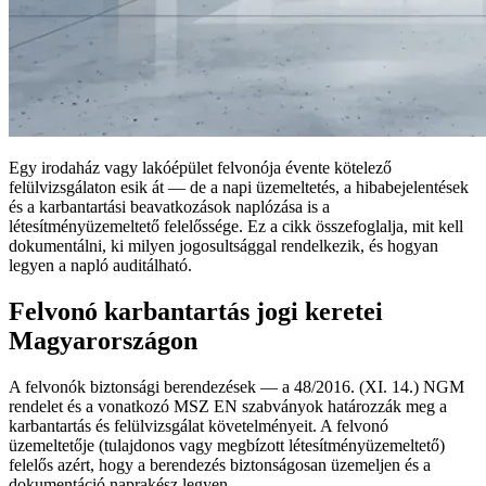
Egy irodaház vagy lakóépület felvonója évente kötelező
felülvizsgálaton esik át — de a napi üzemeltetés, a hibabejelentések
és a karbantartási beavatkozások naplózása is a
létesítményüzemeltető felelőssége. Ez a cikk összefoglalja, mit kell
dokumentálni, ki milyen jogosultsággal rendelkezik, és hogyan
legyen a napló auditálható.
Felvonó karbantartás jogi keretei
Magyarországon
A felvonók biztonsági berendezések — a 48/2016. (XI. 14.) NGM
rendelet és a vonatkozó MSZ EN szabványok határozzák meg a
karbantartás és felülvizsgálat követelményeit. A felvonó
üzemeltetője (tulajdonos vagy megbízott létesítményüzemeltető)
felelős azért, hogy a berendezés biztonságosan üzemeljen és a
dokumentáció naprakész legyen.