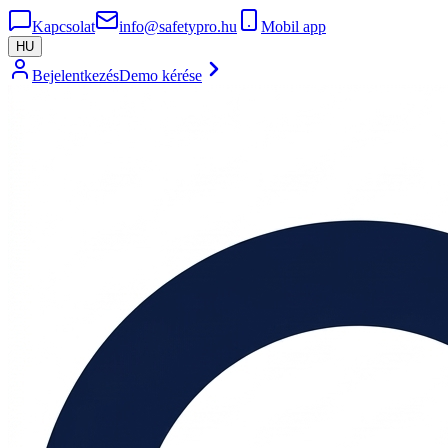
Kapcsolat
info@safetypro.hu
Mobil app
HU
Bejelentkezés
Demo kérése